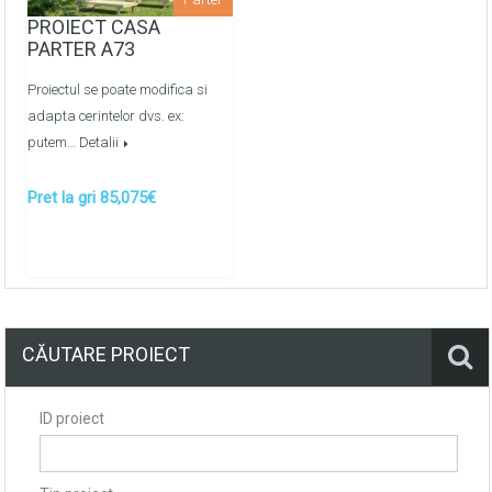
pe baza de ipsos
PROIECT CASA
PARTER A73
Pardoselile finisate cu sapa de mortar
semiuscata/mecanizata
Proiectul se poate modifica si
adapta cerintelor dvs. ex:
Montarea retelelor de apeduct, canalizare metaloplast
putem…
Detalii
prin colectoare -
OPTIONAL
Pret la gri 85,075€
Montarea retelelor de energie termica prin
pardosea/calorifere prin colectoare -
OPTIONAL
CĂUTARE PROIECT
ID proiect