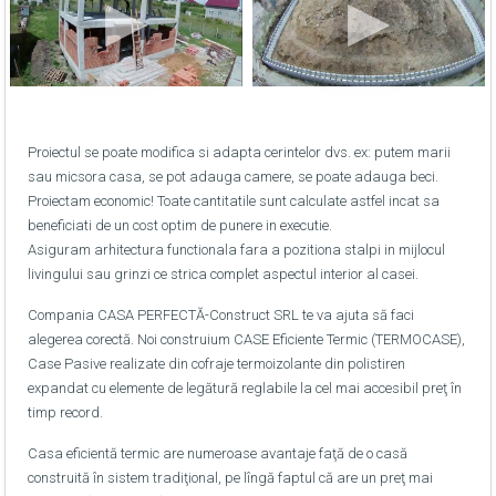
Proiectul se poate modifica si adapta cerintelor dvs. ex: putem marii
sau micsora casa, se pot adauga camere, se poate adauga beci.
Proiectam economic! Toate cantitatile sunt calculate astfel incat sa
beneficiati de un cost optim de punere in executie.
Asiguram arhitectura functionala fara a pozitiona stalpi in mijlocul
livingului sau grinzi ce strica complet aspectul interior al casei.
Compania CASA PERFECTĂ-Construct SRL te va ajuta să faci
alegerea corectă. Noi construium CASE Eficiente Termic (TERMOCASE),
Case Pasive realizate din cofraje termoizolante din polistiren
expandat cu elemente de legătură reglabile la cel mai accesibil preţ în
timp record.
Casa eficientă termic are numeroase avantaje faţă de o casă
construită în sistem tradiţional, pe lîngă faptul că are un preţ mai