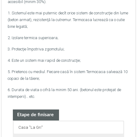
accesibil (minim 30%).
1. Sistemul este mai puternic decît orice sistem de construcţie din lume
(beton armat), rezistenţă la cutremur. Termocasa lucrează ca o cutie
bine legată;
2. Izolare termica superioara;
3. Protecţie împotriva zgomotului;
4. Este un sistem mai rapid de construcţie;
5. Prietenos cu mediul. Fiecare casă în sistem Termocasa salvează 10
copaci de la tăiere;
6. Durata de viata o cifră la minim 50 ani. (betonul este protejat de
intemperii)… etc.
Etape de finisare
Casa ''La Gri''