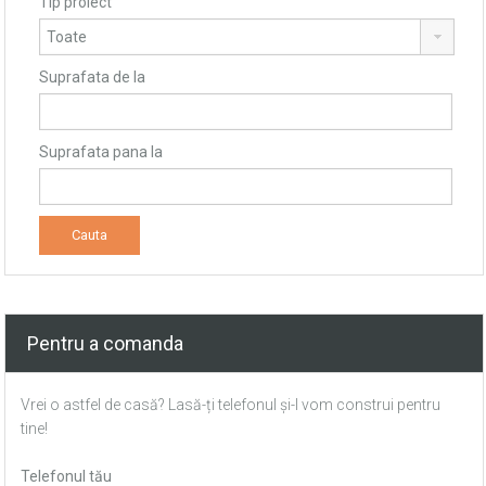
Tip proiect
Suprafata de la
Suprafata pana la
Pentru a comanda
Vrei o astfel de casă? Lasă-ți telefonul și-l vom construi pentru
tine!
Telefonul tău