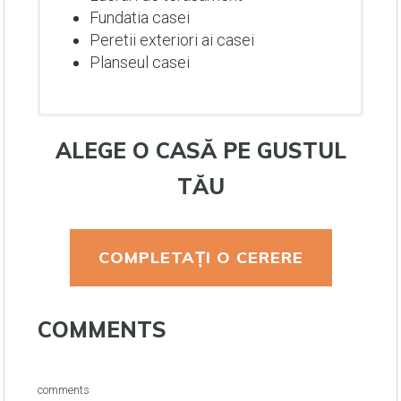
Fundatia casei
Peretii exteriori ai casei
Planseul casei
ALEGE O CASĂ PE GUSTUL
TĂU
COMPLETAȚI O CERERE
Lucrari de terasament
COMMENTS
Fundatia casei
Peretii exteriori ai casei
Planseul casei
Lucrari de terasament
Lucrari de terasament
Lucrari de terasament
comments