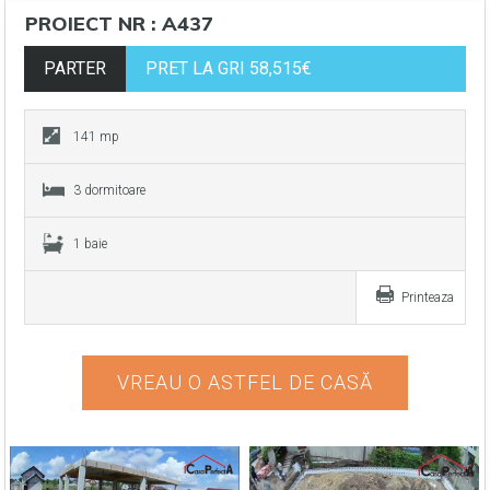
PROIECT NR : A437
PARTER
PRET LA GRI 58,515€
141 mp
3 dormitoare
1 baie
Printeaza
VREAU O ASTFEL DE CASĂ