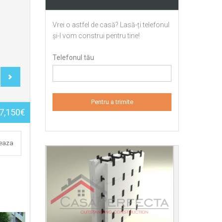
Vrei o astfel de casă? Lasă-ți telefonul
și-l vom construi pentru tine!
Telefonul tău
7,150€
teaza