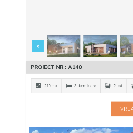
PROIECT NR : A140
210 mp
3 dormitoare
2 bai
VREA