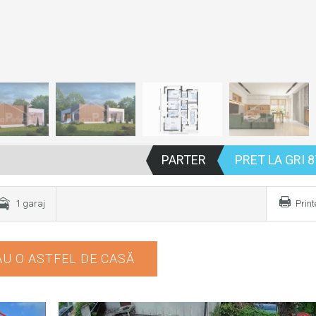
PARTER
PRET LA GRI 8
1 garaj
Prin
U O ASTFEL DE CASĂ