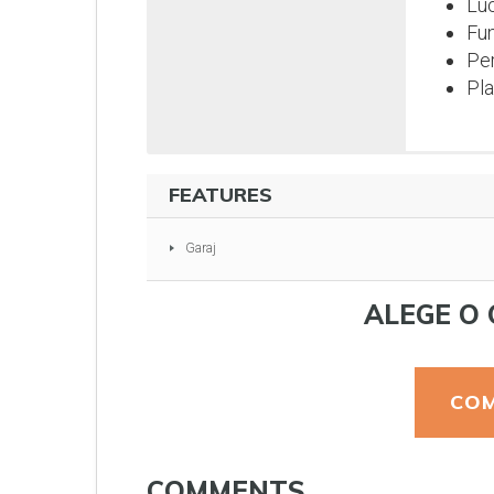
Luc
Fun
Per
Pla
FEATURES
Garaj
ALEGE O 
COM
COMMENTS