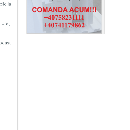
ile la
n preţ
mocasa