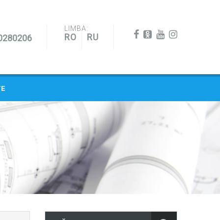
LIMBA:
RO
RU
0280206
TE