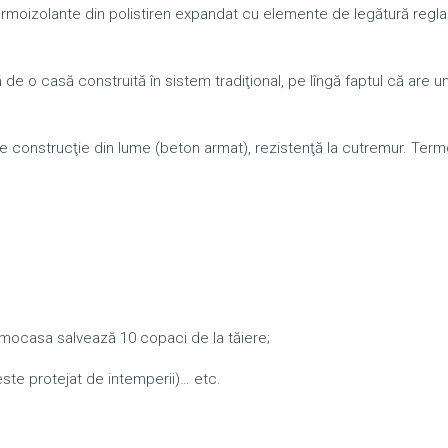
rmoizolante din polistiren expandat cu elemente de legătură reglab
e o casă construită în sistem tradiţional, pe lîngă faptul că are u
de construcţie din lume (beton armat), rezistenţă la cutremur. Ter
rmocasa salvează 10 copaci de la tăiere;
 este protejat de intemperii)… etc.