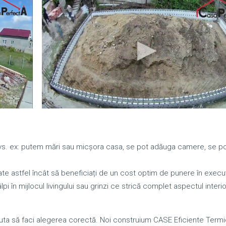
 dvs. ex: putem mări sau micșora casa, se pot adăuga camere, se p
te astfel încât să beneficiați de un cost optim de punere în execuț
pi în mijlocul livingului sau grinzi ce strică complet aspectul interio
a să faci alegerea corectă. Noi construium CASE Eficiente Termi