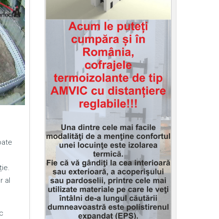
oate
ie.
r al
c