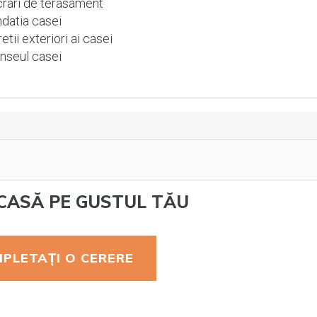
rari de terasament
datia casei
etii exteriori ai casei
nseul casei
CASĂ PE GUSTUL TĂU
PLETAȚI O CERERE