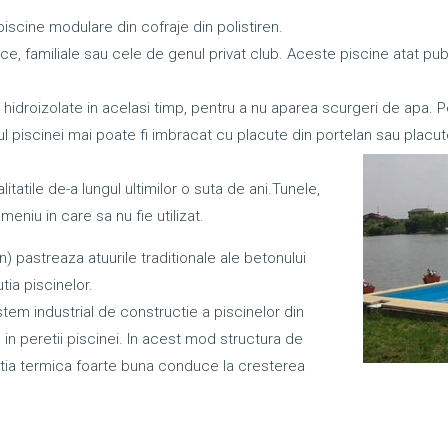
iscine modulare din cofraje din polistiren.
 familiale sau cele de genul privat club. Aceste piscine atat publi
si hidroizolate in acelasi timp, pentru a nu aparea scurgeri de apa. P
onul piscinei mai poate fi imbracat cu placute din portelan sau placut
tatile de-a lungul ultimilor o suta de ani.Tunele,
meniu in care sa nu fie utilizat.
n) pastreaza atuurile traditionale ale betonului
tia piscinelor.
stem industrial de constructie a piscinelor din
in peretii piscinei. In acest mod structura de
atia termica foarte buna conduce la cresterea