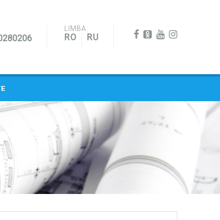
LIMBA:
RO
RU
0280206
TE