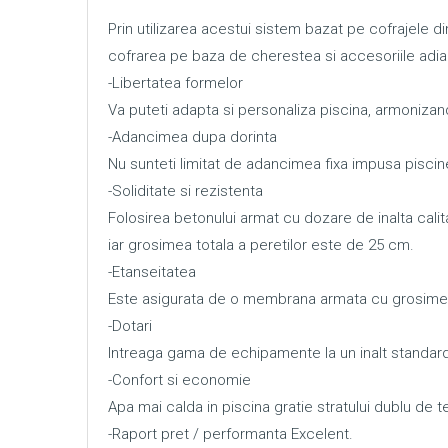
Prin utilizarea acestui sistem bazat pe cofrajele d
cofrarea pe baza de cherestea si accesoriile adia
-Libertatea formelor
Va puteti adapta si personaliza piscina, armonizand
-Adancimea dupa dorinta
Nu sunteti limitat de adancimea fixa impusa piscine
-Soliditate si rezistenta
Folosirea betonului armat cu dozare de inalta calit
iar grosimea totala a peretilor este de 25 cm.
-Etanseitatea
Este asigurata de o membrana armata cu grosimea 
-Dotari
Intreaga gama de echipamente la un inalt standard
-Confort si economie
Apa mai calda in piscina gratie stratului dublu de t
-Raport pret / performanta Excelent.