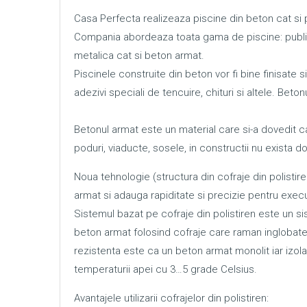
Casa Perfecta realizeaza piscine din beton cat si p
Compania abordeaza toata gama de piscine: publice,
metalica cat si beton armat.
Piscinele construite din beton vor fi bine finisate 
adezivi speciali de tencuire, chituri si altele. Bet
Betonul armat este un material care si-a dovedit cali
poduri, viaducte, sosele, in constructii nu exista do
Noua tehnologie (structura din cofraje din polistire
armat si adauga rapiditate si precizie pentru execu
Sistemul bazat pe cofraje din polistiren este un si
beton armat folosind cofraje care raman inglobate 
rezistenta este ca un beton armat monolit iar izol
temperaturii apei cu 3…5 grade Celsius.
Avantajele utilizarii cofrajelor din polistiren: