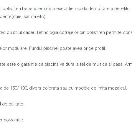
in polistiren beneficiem de o executie rapida de cofrare a peretilor
cente(cuie, sarma etc).
-o cu stilul casei. Tehnologia cofrajelor din polistiren permite cons
lor modulare. Fundul piscinei poate avea orice profil.
ate este o garantie ca piscina va dura la fel de mult ca si casa. Ar
de 150/ 100, divers colorata sau cu modele ce imita mozaicul.
 de calitate.
ermoizolatie.