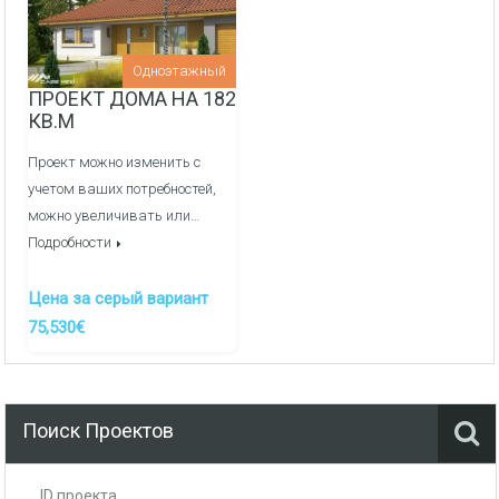
Внутреняя отделка:
Перегородочные стен из фортана
Одноэтажный
ПРОЕКТ ДОМА НА 182
Медные электрические сети и распределительный
КВ.М
щиток
Проект можно изменить с
Оштукатуривание стен гипсовой штукатуркой по
учетом ваших потребностей,
маякам
можно увеличивать или…
Подробности
Заливка полов полусухой механизированной
стяжкой
Цена за серый вариант
Канализация/Водоснабжения монтаж и вывод сетей
75,530€
в кухне, ванные и сан узлы -
ДОП. УСЛУГА
Система отопления, теплые полы/радиаторы через
гребенки, котельная -
ДОП. УСЛУГА
Поиск Проектов
ID проекта