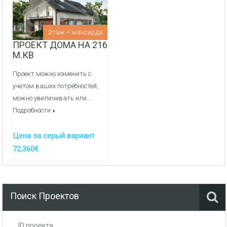
Внутреняя отделка:
Перегородочные стен из фортана
Этаж + мансарда
ПРОЕКТ ДОМА НА 216
Медные электрические сети и распределительный
М.КВ
щиток
Проект можно изменить с
Оштукатуривание стен гипсовой штукатуркой по
учетом ваших потребностей,
маякам
можно увеличивать или…
Подробности
Заливка полов полусухой механизированной
стяжкой
Цена за серый вариант
Канализация/Водоснабжения монтаж и вывод сетей
72,360€
в кухне, ванные и сан узлы -
ДОП. УСЛУГА
Система отопления, теплые полы/радиаторы через
гребенки, котельная -
ДОП. УСЛУГА
Поиск Проектов
ID проекта