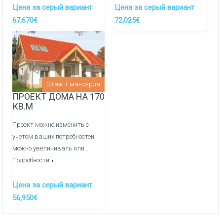
Внутреняя отделка:
Цена за серый вариант
Цена за серый вариант
67,670€
72,025€
Перегородочные стен из фортана
Медные электрические сети и распределительный
щиток
Оштукатуривание стен гипсовой штукатуркой по
Этаж + мансарда
маякам
ПРОЕКТ ДОМА НА 170
КВ.М
Заливка полов полусухой механизированной
стяжкой
Проект можно изменить с
учетом ваших потребностей,
Канализация/Водоснабжения монтаж и вывод сетей
можно увеличивать или…
в кухне, ванные и сан узлы -
ДОП. УСЛУГА
Подробности
Система отопления, теплые полы/радиаторы через
Цена за серый вариант
гребенки, котельная -
ДОП. УСЛУГА
56,950€