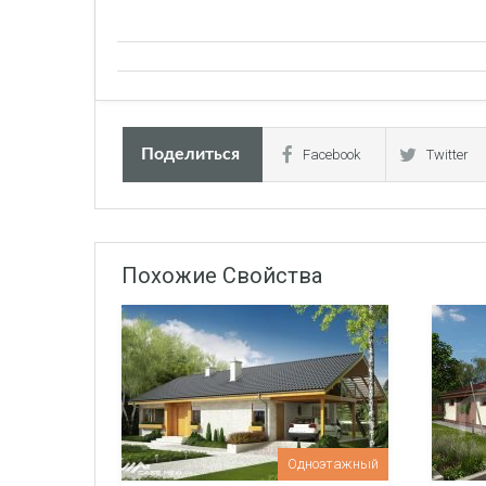
Поделиться
Facebook
Twitter
Зем
Зем
Зем
Зем
Фун
Фун
Фун
Фун
Нар
Нар
Нар
Нар
Пол
Пол
Пол
Пол
Похожие Свойства
Монт
Монт
Монт
Монт
(Монт
(Монт
(Монт
(Монт
контр
контр
контр
контр
крове
крове
крове
крове
Вход
Вход
Вход
Проф
Проф
Проф
Одноэтажный