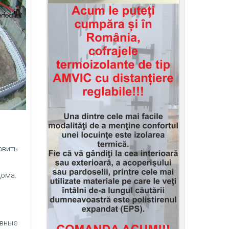
авить
дома.
ивные