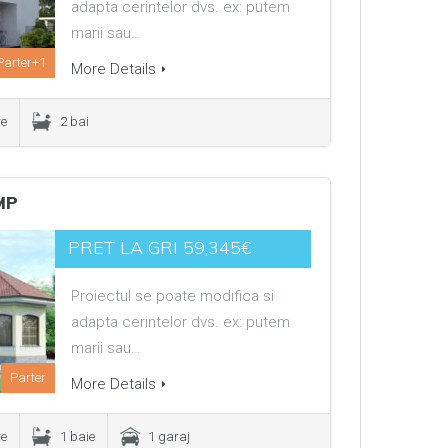
adapta cerintelor dvs. ex: putem
marii sau…
Parter+1
More Details
re
2 bai
MP
PRET LA GRI 59,345€
Proiectul se poate modifica si
adapta cerintelor dvs. ex: putem
marii sau…
Parter
More Details
re
1 baie
1 garaj