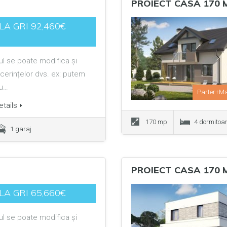
PROIECT CASA 170 
LA GRI 92,460€
ul se poate modifica și
cerințelor dvs. ex: putem
au…
Parter+M
tails
170 mp
4 dormitoa
1 garaj
PROIECT CASA 170 
LA GRI 65,660€
ul se poate modifica și