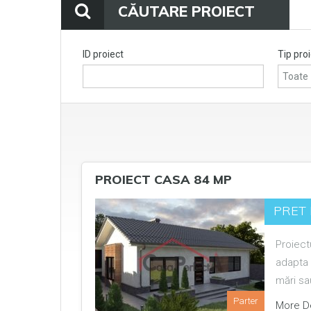
CĂUTARE PROIECT
ID proiect
Tip pro
PROIECT CASA 84 MP
PRET 
Proiect
adapta 
mări s
Parter
More De