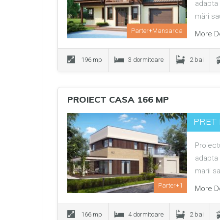
adapta 
mări s
Parter+Mansarda
More De
196 mp
3 dormitoare
2 bai
PROIECT CASA 166 MP
PRET 
Proiect
adapta 
marii s
Parter+1
More De
166 mp
4 dormitoare
2 bai