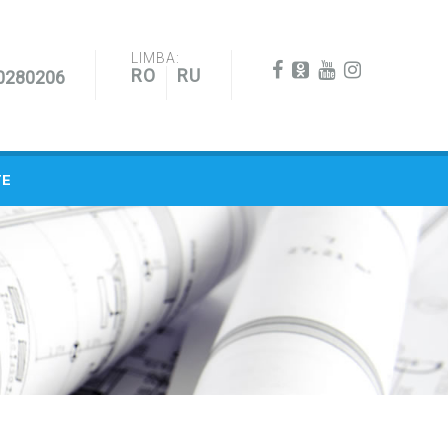
LIMBA:
RO
RU
0280206
TE