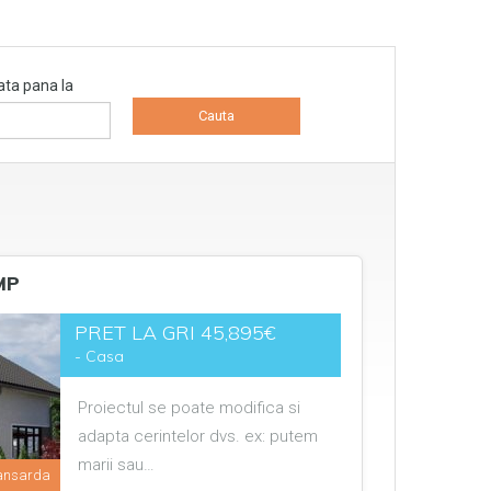
ta pana la
MP
PRET LA GRI 45,895€
- Casa
Proiectul se poate modifica si
adapta cerintelor dvs. ex: putem
marii sau…
ansarda