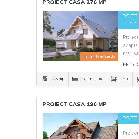
PROIECT CASA 276 MP
PRET 
- Casa
Proiect
adapta 
mări s
Parter+Mansarda
More De
276 mp
3 dormitoare
2 bai
PROIECT CASA 196 MP
PRET 
Proiect