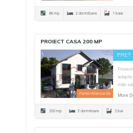
86 mp
2 dormitoare
1 baie
PROIECT CASA 200 MP
PRET 
Proiect
adapta 
mări s
Parter+Mansarda
More De
200 mp
3 dormitoare
2 bai