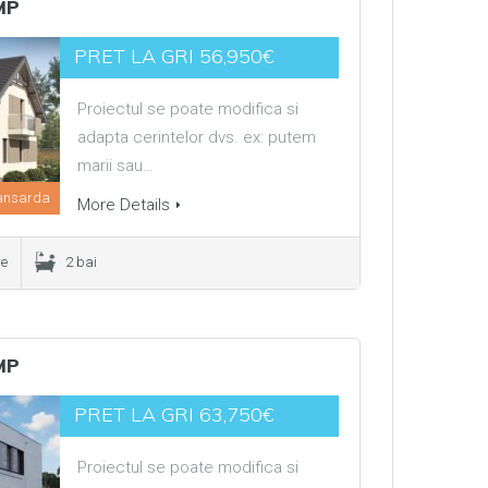
MP
PRET LA GRI 56,950€
Proiectul se poate modifica si
adapta cerintelor dvs. ex: putem
marii sau…
ansarda
More Details
re
2 bai
MP
PRET LA GRI 63,750€
Proiectul se poate modifica si