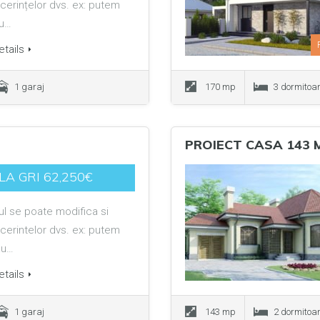
cerințelor dvs. ex: putem
au…
tails
1 garaj
170 mp
3 dormitoa
PROIECT CASA 143 
LA GRI 62,250€
ul se poate modifica si
cerintelor dvs. ex: putem
au…
tails
1 garaj
143 mp
2 dormitoa