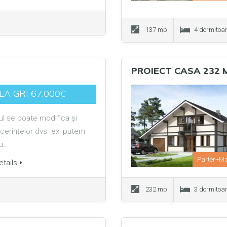
137 mp
4 dormitoa
PROIECT CASA 232 
LA GRI 67,000€
ul se poate modifica și
cerințelor dvs. ex: putem
au…
Parter+M
tails
232 mp
3 dormitoa