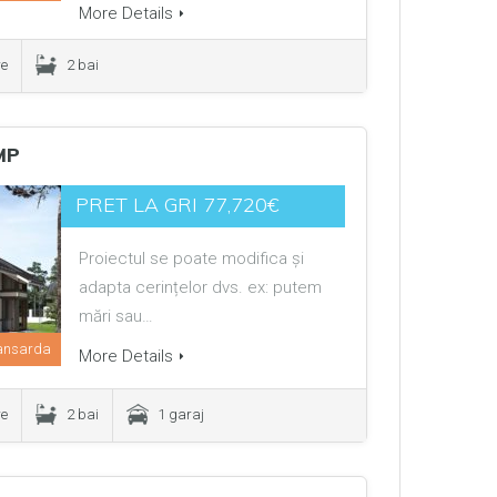
More Details
re
2 bai
MP
PRET LA GRI 77,720€
Proiectul se poate modifica și
adapta cerințelor dvs. ex: putem
mări sau…
ansarda
More Details
re
2 bai
1 garaj