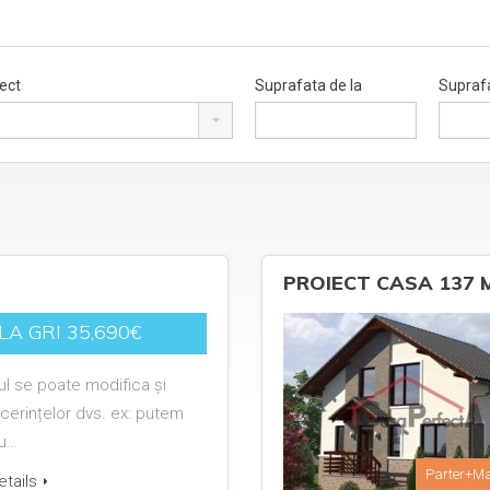
iect
Suprafata de la
Suprafa
PROIECT CASA 137 
LA GRI 35,690€
ul se poate modifica și
cerințelor dvs. ex: putem
au…
Parter+M
tails