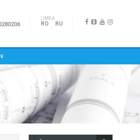
LIMBA:
RO
RU
0280206
TE