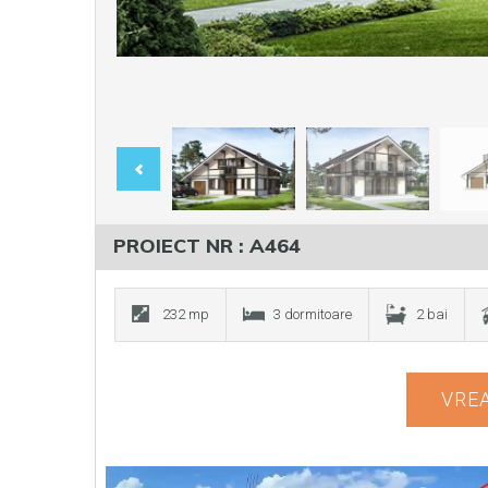
PROIECT NR : A464
232 mp
3 dormitoare
2 bai
VREA