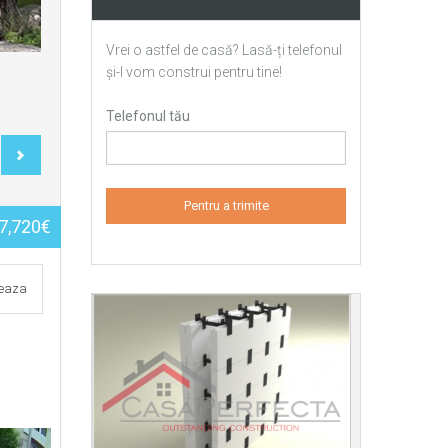
Vrei o astfel de casă? Lasă-ți telefonul
și-l vom construi pentru tine!
Telefonul tău
7,720€
teaza