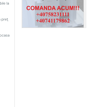
ile la
n preţ
mocasa