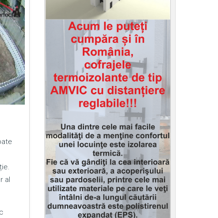
oate
ie.
r al
c