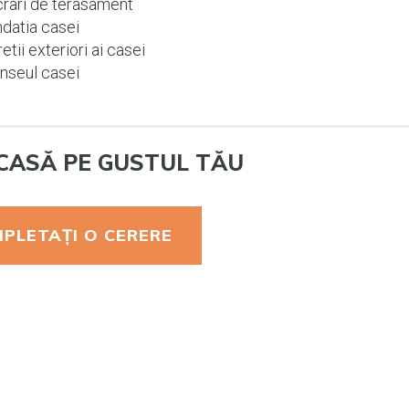
rari de terasament
datia casei
etii exteriori ai casei
nseul casei
CASĂ PE GUSTUL TĂU
PLETAȚI O CERERE