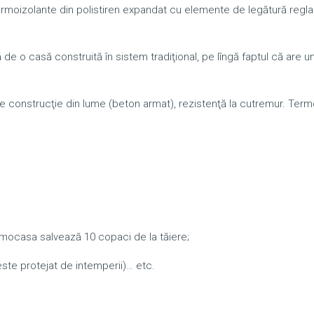
rmoizolante din polistiren expandat cu elemente de legătură reglab
e o casă construită în sistem tradiţional, pe lîngă faptul că are u
de construcţie din lume (beton armat), rezistenţă la cutremur. Ter
rmocasa salvează 10 copaci de la tăiere;
 este protejat de intemperii)… etc.