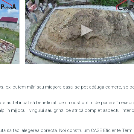
 dvs. ex: putem mări sau micșora casa, se pot adăuga camere, se p
te astfel încât să beneficiați de un cost optim de punere în execuț
pi în mijlocul livingului sau grinzi ce strică complet aspectul interio
a să faci alegerea corectă. Noi construium CASE Eficiente Termi