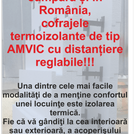
amestec uscat pe baza de ipsos
Pardoselile finisate cu sapa de mortar
semiuscata/mecanizata
Montarea retelelor de apeduct, canalizare
metaloplast prin colectoare -
OPTIONAL
Montarea retelelor de energie termica prin
pardosea/calorifere prin colectoare -
OPTIONAL