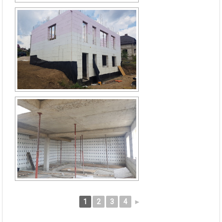
1
2
3
4
►