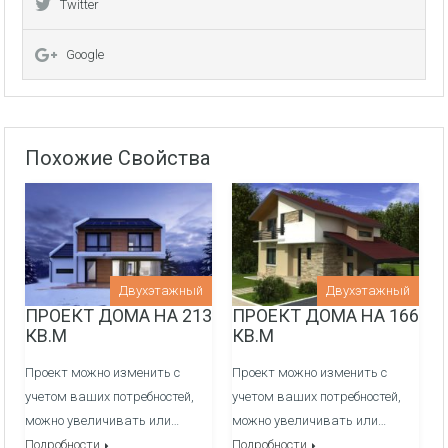
Twitter
Внутреняя отделка:
Перегородочные стен из фортана
Google
Медные электрические сети и распределительный
щиток
Похожие Свойства
Оштукатуривание стен гипсовой штукатуркой по
маякам
Заливка полов полусухой механизированной
стяжкой
Канализация/Водоснабжения монтаж и вывод сетей
Двухэтажный
Двухэтажный
ПРОЕКТ ДОМА НА 213
ПРОЕКТ ДОМА НА 166
в кухне, ванные и сан узлы -
ДОП. УСЛУГА
КВ.М
КВ.М
Система отопления, теплые полы/радиаторы через
Проект можно изменить с
Проект можно изменить с
гребенки, котельная -
ДОП. УСЛУГА
учетом ваших потребностей,
учетом ваших потребностей,
можно увеличивать или…
можно увеличивать или…
Подробности
Подробности