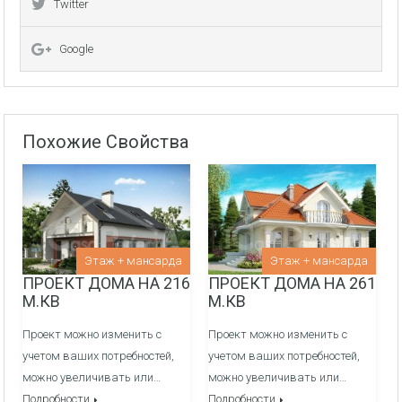
Twitter
Внутреняя отделка:
Перегородочные стен из фортана
Google
Медные электрические сети и распределительный
щиток
Похожие Свойства
Оштукатуривание стен гипсовой штукатуркой по
маякам
Заливка полов полусухой механизированной
стяжкой
Канализация/Водоснабжения монтаж и вывод сетей
Этаж + мансарда
Этаж + мансарда
ПРОЕКТ ДОМА НА 216
ПРОЕКТ ДОМА НА 261
в кухне, ванные и сан узлы -
ДОП. УСЛУГА
М.КВ
М.КВ
Система отопления, теплые полы/радиаторы через
Проект можно изменить с
Проект можно изменить с
гребенки, котельная -
ДОП. УСЛУГА
учетом ваших потребностей,
учетом ваших потребностей,
можно увеличивать или…
можно увеличивать или…
Подробности
Подробности