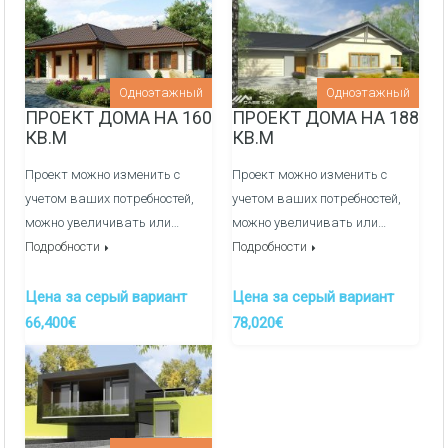
Внутреняя отделка:
Перегородочные стен из фортана
Одноэтажный
Одноэтажный
Медные электрические сети и распределительный
ПРОЕКТ ДОМА НА 160
ПРОЕКТ ДОМА НА 188
щиток
КВ.М
КВ.М
Оштукатуривание стен гипсовой штукатуркой по
Проект можно изменить с
Проект можно изменить с
маякам
учетом ваших потребностей,
учетом ваших потребностей,
можно увеличивать или…
можно увеличивать или…
Заливка полов полусухой механизированной
Подробности
Подробности
стяжкой
Канализация/Водоснабжения монтаж и вывод сетей
Цена за серый вариант
Цена за серый вариант
в кухне, ванные и сан узлы -
ДОП. УСЛУГА
66,400€
78,020€
Система отопления, теплые полы/радиаторы через
гребенки, котельная -
ДОП. УСЛУГА