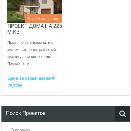
Внутреняя отделка:
Перегородочные стен из фортана
Этаж + мансарда
ПРОЕКТ ДОМА НА 225
Медные электрические сети и распределительный
М.КВ
щиток
Проект можно изменить с
Оштукатуривание стен гипсовой штукатуркой по
учетом ваших потребностей,
маякам
можно увеличивать или…
Подробности
Заливка полов полусухой механизированной
стяжкой
Цена за серый вариант
Канализация/Водоснабжения монтаж и вывод сетей
75,375€
в кухне, ванные и сан узлы -
ДОП. УСЛУГА
Система отопления, теплые полы/радиаторы через
гребенки, котельная -
ДОП. УСЛУГА
Поиск Проектов
ID проекта