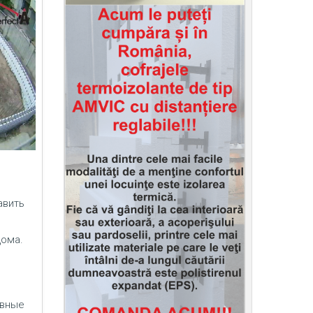
авить
дома.
ивные