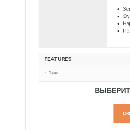
Зе
Фу
На
По
FEATURES
Гараж
ВЫБЕРИТ
О