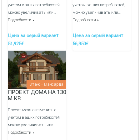
Тинк Baumit SilikonTop
Тинк Baumit SilikonTop
учетом ваших потребностей,
учетом ваших потребностей,
Тинк Baumit GranoporTop
Тинк Baumit GranoporTop
можно увеличивать или…
можно увеличивать или…
Тинк Supraten Briliant Flex Proiect
Тинк Supraten Briliant Flex Proiect
Подробности
Подробности
Тинк Supraten TINA / NICA
Тинк Supraten TINA / NICA
Внутреняя отделка:
Цена за серый вариант
Цена за серый вариант
51,925€
56,950€
Перегородочные стен из фортана
Медные электрические сети и распределительный
щиток
Оштукатуривание стен гипсовой штукатуркой по
Этаж + мансарда
маякам
ПРОЕКТ ДОМА НА 130
М.КВ
Заливка полов полусухой механизированной
стяжкой
Проект можно изменить с
учетом ваших потребностей,
Канализация/Водоснабжения монтаж и вывод сетей
можно увеличивать или…
в кухне, ванные и сан узлы -
ДОП. УСЛУГА
Подробности