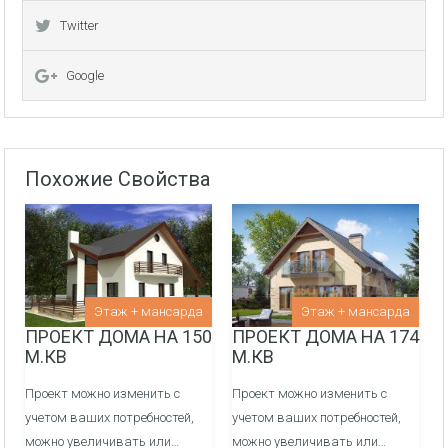
Twitter
Внутреняя отделка:
Перегородочные стен из фортана
Google
Медные электрические сети и распределительный
щиток
Похожие Свойства
Оштукатуривание стен гипсовой штукатуркой по
маякам
Заливка полов полусухой механизированной
стяжкой
Канализация/Водоснабжения монтаж и вывод сетей
Этаж + мансарда
Этаж + мансарда
ПРОЕКТ ДОМА НА 150
ПРОЕКТ ДОМА НА 174
в кухне, ванные и сан узлы -
ДОП. УСЛУГА
М.КВ
М.КВ
Система отопления, теплые полы/радиаторы через
Проект можно изменить с
Проект можно изменить с
гребенки, котельная -
ДОП. УСЛУГА
учетом ваших потребностей,
учетом ваших потребностей,
можно увеличивать или…
можно увеличивать или…