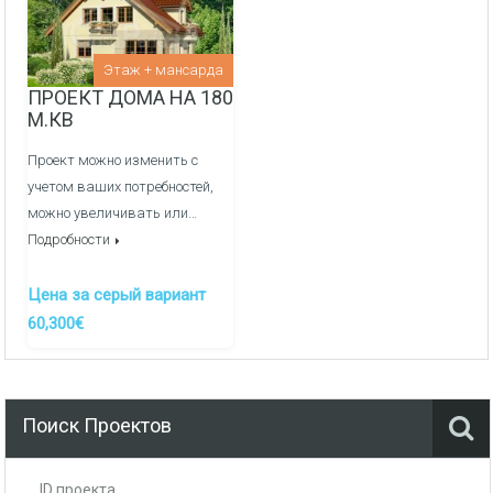
Внутреняя отделка:
Перегородочные стен из фортана
Этаж + мансарда
ПРОЕКТ ДОМА НА 180
Медные электрические сети и распределительный
М.КВ
щиток
Проект можно изменить с
Оштукатуривание стен гипсовой штукатуркой по
учетом ваших потребностей,
маякам
можно увеличивать или…
Подробности
Заливка полов полусухой механизированной
стяжкой
Цена за серый вариант
Канализация/Водоснабжения монтаж и вывод сетей
60,300€
в кухне, ванные и сан узлы -
ДОП. УСЛУГА
Система отопления, теплые полы/радиаторы через
гребенки, котельная -
ДОП. УСЛУГА
Поиск Проектов
ID проекта