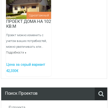
Внутреняя отделка:
Перегородочные стен из фортана
Одноэтажный
ПРОЕКТ ДОМА НА 102
Медные электрические сети и распределительный
КВ.М
щиток
Проект можно изменить с
Оштукатуривание стен гипсовой штукатуркой по
учетом ваших потребностей,
маякам
можно увеличивать или…
Подробности
Заливка полов полусухой механизированной
стяжкой
Цена за серый вариант
Канализация/Водоснабжения монтаж и вывод сетей
42,330€
в кухне, ванные и сан узлы -
ДОП. УСЛУГА
Система отопления, теплые полы/радиаторы через
гребенки, котельная -
ДОП. УСЛУГА
Поиск Проектов
ID проекта