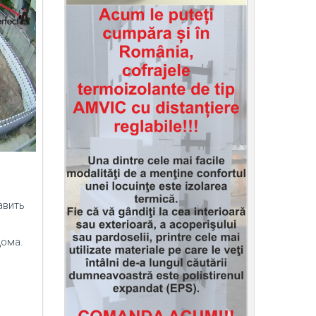
авить
дома.