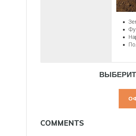
Зе
Фу
На
По
ВЫБЕРИТ
О
COMMENTS