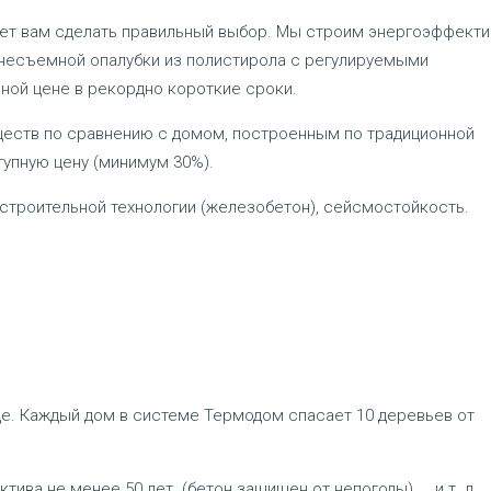
ет вам сделать правильный выбор. Мы строим энергоэффект
несъемной опалубки из полистирола с регулируемыми
ной цене в рекордно короткие сроки.
еств по сравнению с домом, построенным по традиционной
тупную цену (минимум 30%).
 строительной технологии (железобетон), сейсмостойкость.
е. Каждый дом в системе Термодом спасает 10 деревьев от
ва не менее 50 лет. (бетон защищен от непогоды) ... и т. д.