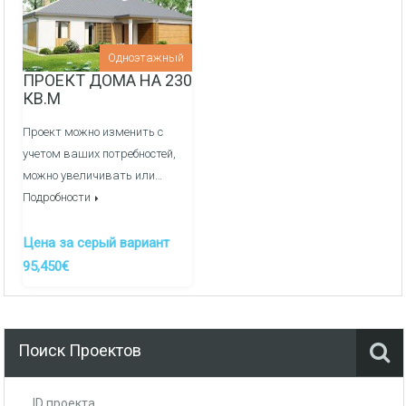
Внутреняя отделка:
Перегородочные стен из фортана
Одноэтажный
ПРОЕКТ ДОМА НА 230
Медные электрические сети и распределительный
КВ.М
щиток
Проект можно изменить с
Оштукатуривание стен гипсовой штукатуркой по
учетом ваших потребностей,
маякам
можно увеличивать или…
Подробности
Заливка полов полусухой механизированной
стяжкой
Цена за серый вариант
Канализация/Водоснабжения монтаж и вывод сетей
95,450€
в кухне, ванные и сан узлы -
ДОП. УСЛУГА
Система отопления, теплые полы/радиаторы через
гребенки, котельная -
ДОП. УСЛУГА
Поиск Проектов
ID проекта