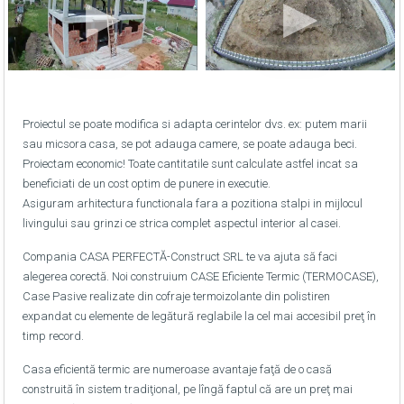
Proiectul se poate modifica si adapta cerintelor dvs. ex: putem marii
sau micsora casa, se pot adauga camere, se poate adauga beci.
Proiectam economic! Toate cantitatile sunt calculate astfel incat sa
beneficiati de un cost optim de punere in executie.
Asiguram arhitectura functionala fara a pozitiona stalpi in mijlocul
livingului sau grinzi ce strica complet aspectul interior al casei.
Compania CASA PERFECTĂ-Construct SRL te va ajuta să faci
alegerea corectă. Noi construium CASE Eficiente Termic (TERMOCASE),
Case Pasive realizate din cofraje termoizolante din polistiren
expandat cu elemente de legătură reglabile la cel mai accesibil preţ în
timp record.
Casa eficientă termic are numeroase avantaje faţă de o casă
construită în sistem tradiţional, pe lîngă faptul că are un preţ mai