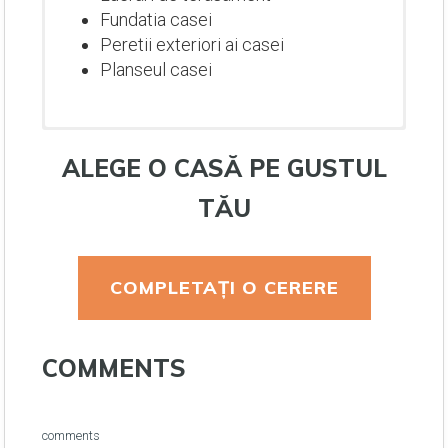
Fundatia casei
Peretii exteriori ai casei
Planseul casei
ALEGE O CASĂ PE GUSTUL
TĂU
COMPLETAȚI O CERERE
Lucrari de terasament
COMMENTS
Fundatia casei
Peretii exteriori ai casei
Planseul casei
Lucrari de terasament
Lucrari de terasament
Lucrari de terasament
comments