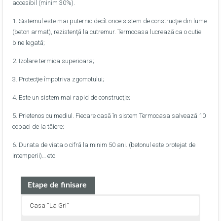
accesibil (minim 30%).
1. Sistemul este mai puternic decît orice sistem de construcţie din lume
(beton armat), rezistenţă la cutremur. Termocasa lucrează ca o cutie
bine legată;
2. Izolare termica superioara;
3. Protecţie împotriva zgomotului;
4. Este un sistem mai rapid de construcţie;
5. Prietenos cu mediul. Fiecare casă în sistem Termocasa salvează 10
copaci de la tăiere;
6. Durata de viata o cifră la minim 50 ani. (betonul este protejat de
intemperii)… etc.
Etape de finisare
Casa ''La Gri''