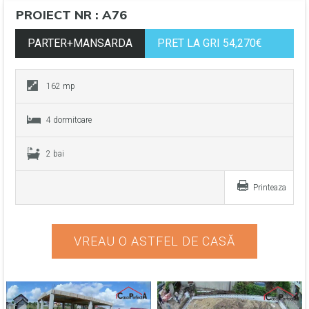
PROIECT NR : A76
PARTER+MANSARDA
PRET LA GRI 54,270€
162 mp
4 dormitoare
2 bai
Printeaza
VREAU O ASTFEL DE CASĂ