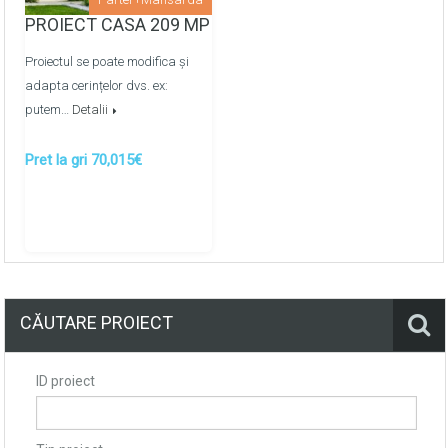
pe baza de ipsos
PROIECT CASA 209 MP
Pardoselile finisate cu sapa de mortar
Proiectul se poate modifica și
semiuscata/mecanizata
adapta cerințelor dvs. ex:
putem…
Detalii
Montarea retelelor de apeduct, canalizare metaloplast
prin colectoare -
OPTIONAL
Pret la gri 70,015€
Montarea retelelor de energie termica prin
pardosea/calorifere prin colectoare -
OPTIONAL
CĂUTARE PROIECT
ID proiect