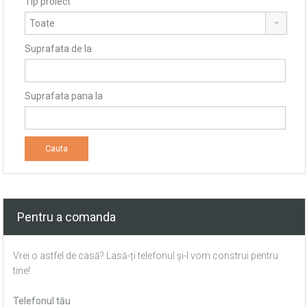
Tip proiect
Suprafata de la
Suprafata pana la
Pentru a comanda
Vrei o astfel de casă? Lasă-ți telefonul și-l vom construi pentru
tine!
Telefonul tău