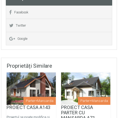
distributie (cupru)
Finisarea peretilor: tencuiti pe ghidaje cu amestec uscat
Facebook
pe baza de ipsos
Twitter
Pardoselile finisate cu sapa de mortar
semiuscata/mecanizata
Google
Montarea retelelor de apeduct, canalizare metaloplast
prin colectoare -
OPTIONAL
Montarea retelelor de energie termica prin
Proprietăți Similare
pardosea/calorifere prin colectoare -
OPTIONAL
Parter+Mansarda
Parter+Mansarda
PROIECT CASA A143
PROIECT CASA
PARTER CU
Proiectul se poate modifica și
MANSARDA A71