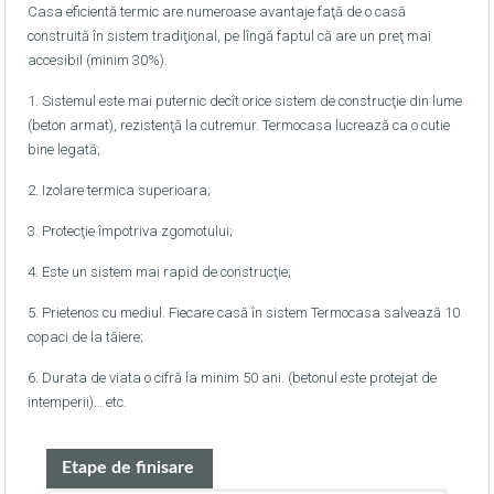
Casa eficientă termic are numeroase avantaje faţă de o casă
construită în sistem tradiţional, pe lîngă faptul că are un preţ mai
accesibil (minim 30%).
1. Sistemul este mai puternic decît orice sistem de construcţie din lume
(beton armat), rezistenţă la cutremur. Termocasa lucrează ca o cutie
bine legată;
2. Izolare termica superioara;
3. Protecţie împotriva zgomotului;
4. Este un sistem mai rapid de construcţie;
5. Prietenos cu mediul. Fiecare casă în sistem Termocasa salvează 10
copaci de la tăiere;
6. Durata de viata o cifră la minim 50 ani. (betonul este protejat de
intemperii)… etc.
Etape de finisare