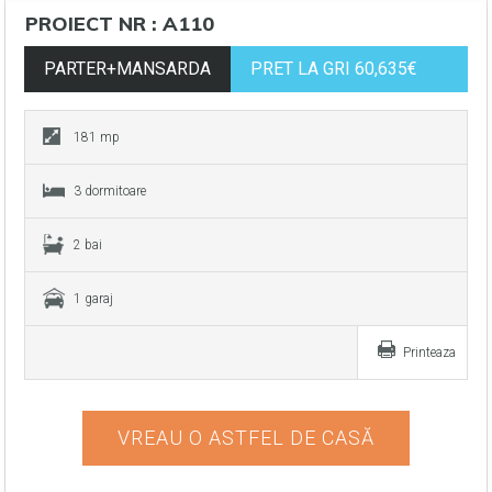
PROIECT NR : A110
PARTER+MANSARDA
PRET LA GRI 60,635€
181 mp
3 dormitoare
2 bai
1 garaj
Printeaza
VREAU O ASTFEL DE CASĂ