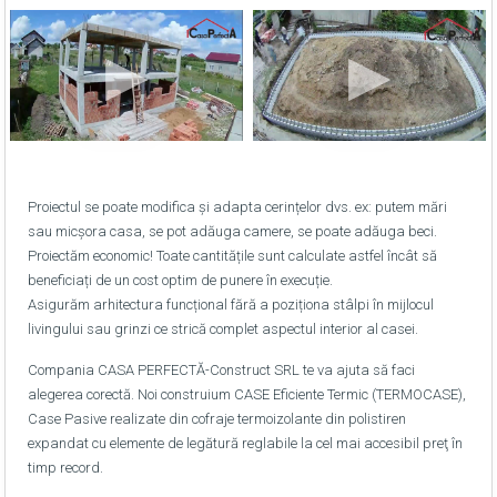
Proiectul se poate modifica și adapta cerințelor dvs. ex: putem mări
sau micșora casa, se pot adăuga camere, se poate adăuga beci.
Proiectăm economic! Toate cantitățile sunt calculate astfel încât să
beneficiați de un cost optim de punere în execuție.
Asigurăm arhitectura funcțional fără a poziționa stâlpi în mijlocul
livingului sau grinzi ce strică complet aspectul interior al casei.
Compania CASA PERFECTĂ-Construct SRL te va ajuta să faci
alegerea corectă. Noi construium CASE Eficiente Termic (TERMOCASE),
Case Pasive realizate din cofraje termoizolante din polistiren
expandat cu elemente de legătură reglabile la cel mai accesibil preţ în
timp record.