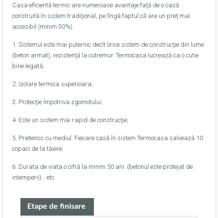
Casa eficientă termic are numeroase avantaje faţă de o casă
construită în sistem tradiţional, pe lîngă faptul că are un preţ mai
accesibil (minim 30%).
1. Sistemul este mai puternic decît orice sistem de construcţie din lume
(beton armat), rezistenţă la cutremur. Termocasa lucrează ca o cutie
bine legată;
2. Izolare termica superioara;
3. Protecţie împotriva zgomotului;
4. Este un sistem mai rapid de construcţie;
5. Prietenos cu mediul. Fiecare casă în sistem Termocasa salvează 10
copaci de la tăiere;
6. Durata de viata o cifră la minim 50 ani. (betonul este protejat de
intemperii)… etc.
Etape de finisare