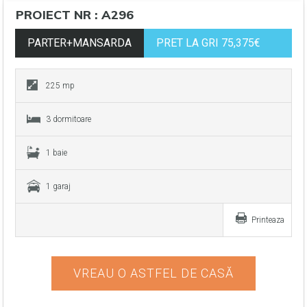
PROIECT NR : A296
PARTER+MANSARDA
PRET LA GRI 75,375€
225 mp
3 dormitoare
1 baie
1 garaj
Printeaza
VREAU O ASTFEL DE CASĂ