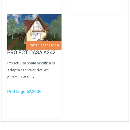
distributie (cupru)
Finisarea peretilor: tencuiti pe ghidaje cu amestec uscat
pe baza de ipsos
Pardoselile finisate cu sapa de mortar
semiuscata/mecanizata
Parter+Mansarda
Montarea retelelor de apeduct, canalizare metaloplast
PROIECT CASA A242
prin colectoare -
OPTIONAL
Proiectul se poate modifica si
Montarea retelelor de energie termica prin
adapta cerintelor dvs. ex:
pardosea/calorifere prin colectoare -
OPTIONAL
putem…
Detalii
Pret la gri 52,260€