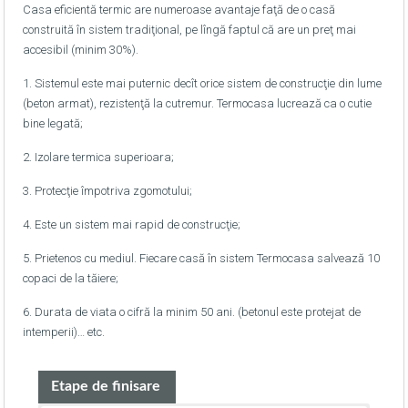
Casa eficientă termic are numeroase avantaje faţă de o casă
construită în sistem tradiţional, pe lîngă faptul că are un preţ mai
accesibil (minim 30%).
1. Sistemul este mai puternic decît orice sistem de construcţie din lume
(beton armat), rezistenţă la cutremur. Termocasa lucrează ca o cutie
bine legată;
2. Izolare termica superioara;
3. Protecţie împotriva zgomotului;
4. Este un sistem mai rapid de construcţie;
5. Prietenos cu mediul. Fiecare casă în sistem Termocasa salvează 10
copaci de la tăiere;
6. Durata de viata o cifră la minim 50 ani. (betonul este protejat de
intemperii)… etc.
Etape de finisare