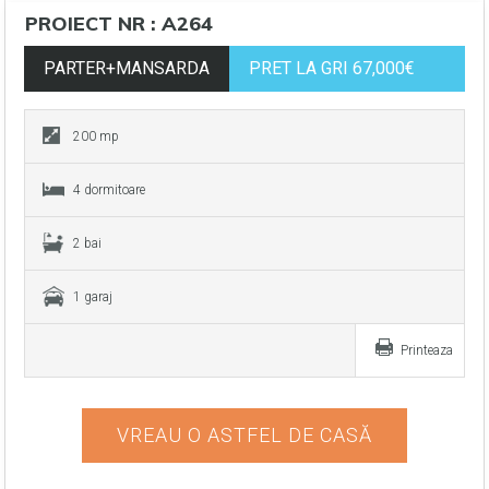
PROIECT NR : A264
PARTER+MANSARDA
PRET LA GRI 67,000€
200 mp
4 dormitoare
2 bai
1 garaj
Printeaza
VREAU O ASTFEL DE CASĂ