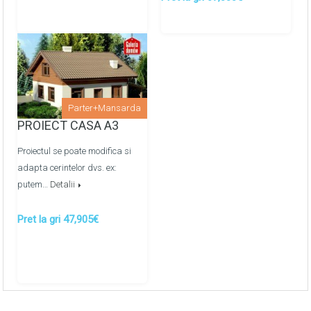
distributie (cupru)
Finisarea peretilor: tencuiti pe ghidaje cu amestec uscat
pe baza de ipsos
Pardoselile finisate cu sapa de mortar
semiuscata/mecanizata
Parter+Mansarda
Montarea retelelor de apeduct, canalizare metaloplast
PROIECT CASA A3
prin colectoare -
OPTIONAL
Proiectul se poate modifica si
Montarea retelelor de energie termica prin
adapta cerintelor dvs. ex:
pardosea/calorifere prin colectoare -
OPTIONAL
putem…
Detalii
Pret la gri 47,905€