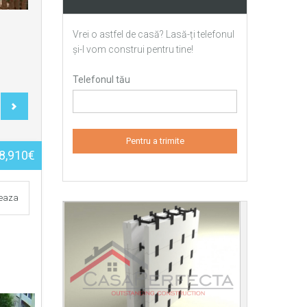
Vrei o astfel de casă? Lasă-ți telefonul
și-l vom construi pentru tine!
Telefonul tău
8,910€
teaza