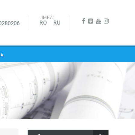
LIMBA:
RO
RU
0280206
TE