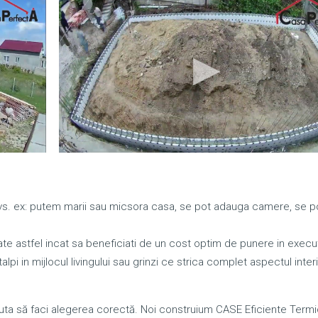
dvs. ex: putem marii sau micsora casa, se pot adauga camere, se 
te astfel incat sa beneficiati de un cost optim de punere in execut
lpi in mijlocul livingului sau grinzi ce strica complet aspectul interi
a să faci alegerea corectă. Noi construium CASE Eficiente Termi