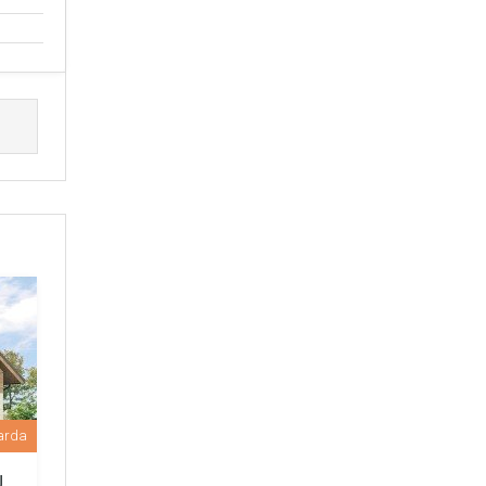
arda
U