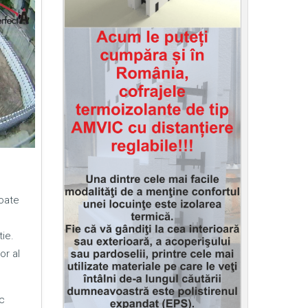
poate
ie.
or al
c