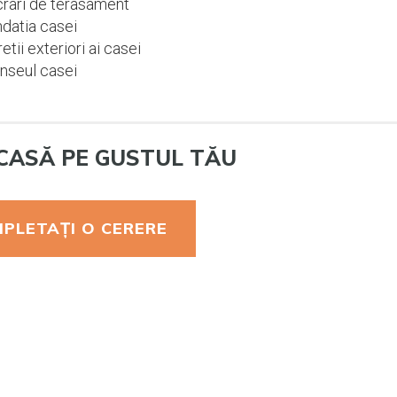
rari de terasament
datia casei
etii exteriori ai casei
nseul casei
CASĂ PE GUSTUL TĂU
PLETAȚI O CERERE