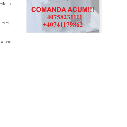
ile la
n preţ
mocasa