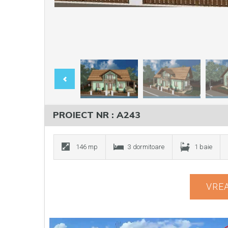
PROIECT NR : A243
146 mp
3 dormitoare
1 baie
VREA