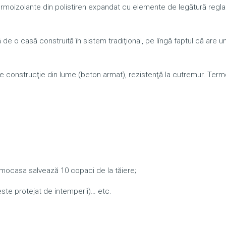
rmoizolante din polistiren expandat cu elemente de legătură reglab
e o casă construită în sistem tradiţional, pe lîngă faptul că are u
de construcţie din lume (beton armat), rezistenţă la cutremur. Ter
rmocasa salvează 10 copaci de la tăiere;
 este protejat de intemperii)… etc.