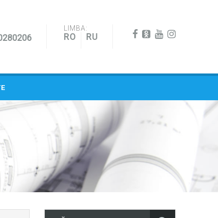
LIMBA:
RO
RU
0280206
TE