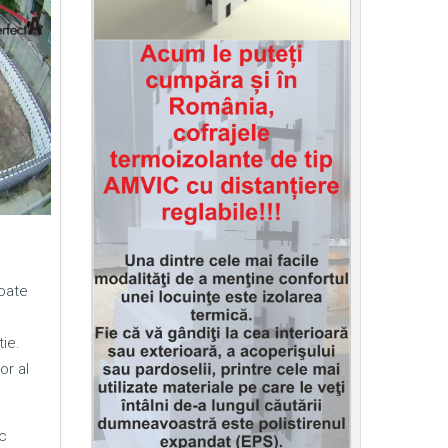
poate
ie.
or al
c