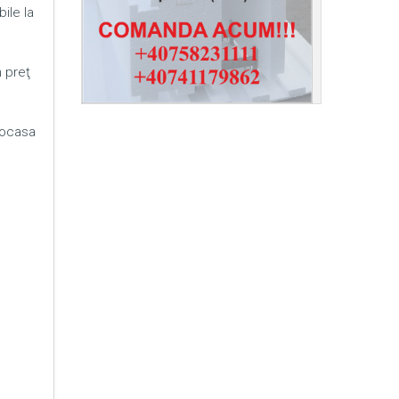
ile la
n preţ
mocasa