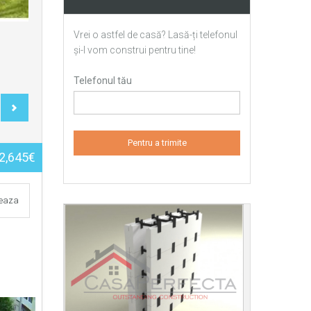
Vrei o astfel de casă? Lasă-ți telefonul
și-l vom construi pentru tine!
Telefonul tău
2,645€
teaza