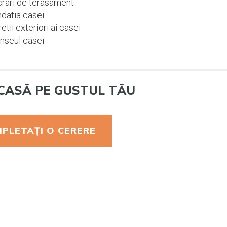
rari de terasament
datia casei
etii exteriori ai casei
nseul casei
CASĂ PE GUSTUL TĂU
PLETAȚI O CERERE