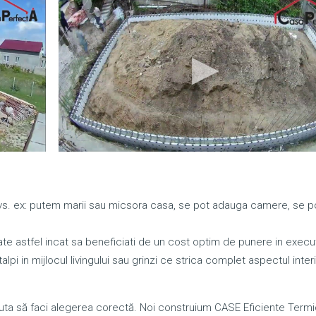
dvs. ex: putem marii sau micsora casa, se pot adauga camere, se 
te astfel incat sa beneficiati de un cost optim de punere in execut
lpi in mijlocul livingului sau grinzi ce strica complet aspectul interi
a să faci alegerea corectă. Noi construium CASE Eficiente Termi