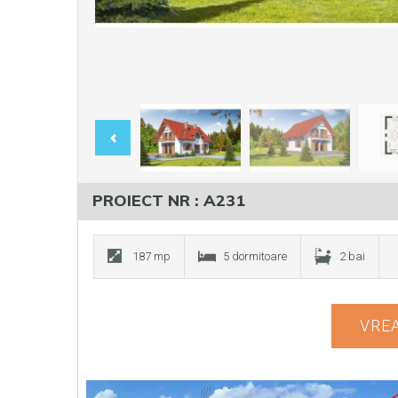
PROIECT NR : A231
187 mp
5 dormitoare
2 bai
VREA