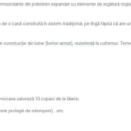
rmoizolante din polistiren expandat cu elemente de legătură reglab
e o casă construită în sistem tradiţional, pe lîngă faptul că are u
de construcţie din lume (beton armat), rezistenţă la cutremur. Ter
rmocasa salvează 10 copaci de la tăiere;
 este protejat de intemperii)… etc.