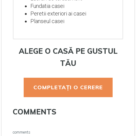
Fundatia casei
Peretii exteriori ai casei
Planseul casei
ALEGE O CASĂ PE GUSTUL
TĂU
COMPLETAȚI O CERERE
Lucrari de terasament
COMMENTS
Fundatia casei
Peretii exteriori ai casei
Planseul casei
Lucrari de terasament
Lucrari de terasament
Lucrari de terasament
comments