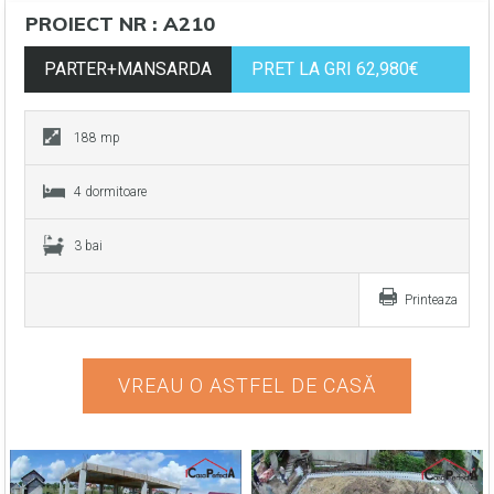
PROIECT NR : A210
PARTER+MANSARDA
PRET LA GRI 62,980€
188 mp
4 dormitoare
3 bai
Printeaza
VREAU O ASTFEL DE CASĂ