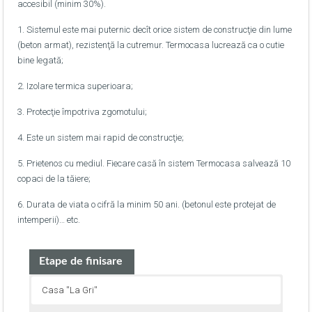
accesibil (minim 30%).
1. Sistemul este mai puternic decît orice sistem de construcţie din lume
(beton armat), rezistenţă la cutremur. Termocasa lucrează ca o cutie
bine legată;
2. Izolare termica superioara;
3. Protecţie împotriva zgomotului;
4. Este un sistem mai rapid de construcţie;
5. Prietenos cu mediul. Fiecare casă în sistem Termocasa salvează 10
copaci de la tăiere;
6. Durata de viata o cifră la minim 50 ani. (betonul este protejat de
intemperii)… etc.
Etape de finisare
Casa ''La Gri''