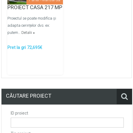
pe baza de ipsos
PROIECT CASA 217 MP
Pardoselile finisate cu sapa de mortar
Proiectul se poate modifica și
semiuscata/mecanizata
adapta cerințelor dvs. ex:
putem…
Detalii
Montarea retelelor de apeduct, canalizare metaloplast
prin colectoare -
OPTIONAL
Pret la gri 72,695€
Montarea retelelor de energie termica prin
pardosea/calorifere prin colectoare -
OPTIONAL
CĂUTARE PROIECT
ID proiect