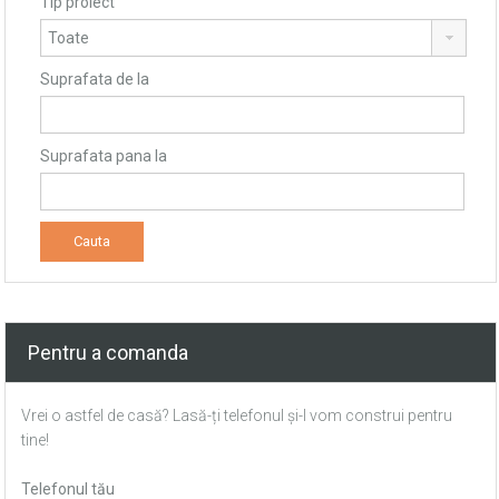
Tip proiect
Suprafata de la
Suprafata pana la
Pentru a comanda
Vrei o astfel de casă? Lasă-ți telefonul și-l vom construi pentru
tine!
Telefonul tău