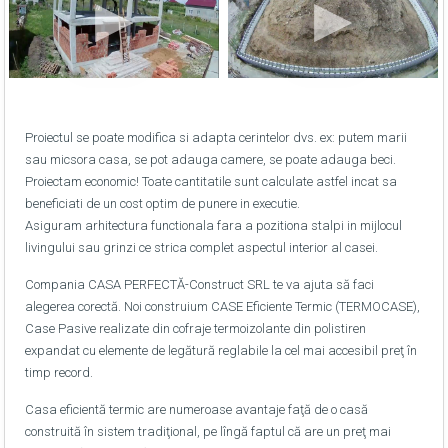
Proiectul se poate modifica si adapta cerintelor dvs. ex: putem marii
sau micsora casa, se pot adauga camere, se poate adauga beci.
Proiectam economic! Toate cantitatile sunt calculate astfel incat sa
beneficiati de un cost optim de punere in executie.
Asiguram arhitectura functionala fara a pozitiona stalpi in mijlocul
livingului sau grinzi ce strica complet aspectul interior al casei.
Compania CASA PERFECTĂ-Construct SRL te va ajuta să faci
alegerea corectă. Noi construium CASE Eficiente Termic (TERMOCASE),
Case Pasive realizate din cofraje termoizolante din polistiren
expandat cu elemente de legătură reglabile la cel mai accesibil preţ în
timp record.
Casa eficientă termic are numeroase avantaje faţă de o casă
construită în sistem tradiţional, pe lîngă faptul că are un preţ mai