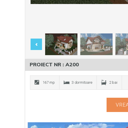
PROIECT NR : A200
167 mp
3 dormitoare
2 bai
VREA