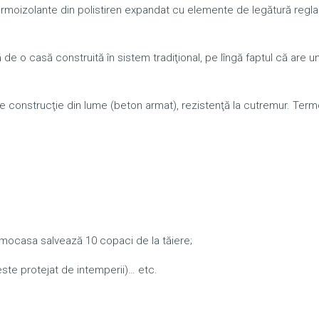
rmoizolante din polistiren expandat cu elemente de legătură reglab
e o casă construită în sistem tradiţional, pe lîngă faptul că are u
de construcţie din lume (beton armat), rezistenţă la cutremur. Ter
rmocasa salvează 10 copaci de la tăiere;
 este protejat de intemperii)… etc.