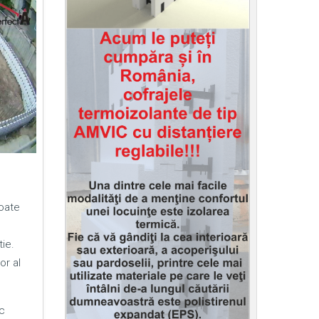
poate
ie.
or al
c