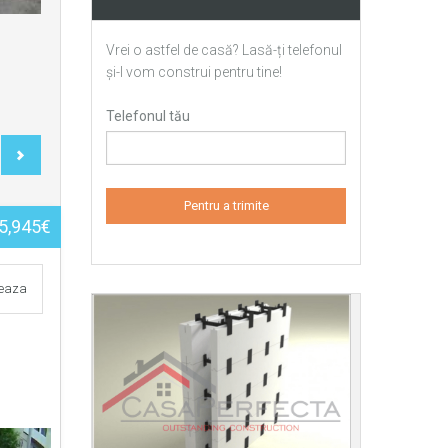
Vrei o astfel de casă? Lasă-ți telefonul
și-l vom construi pentru tine!
Telefonul tău
5,945€
teaza