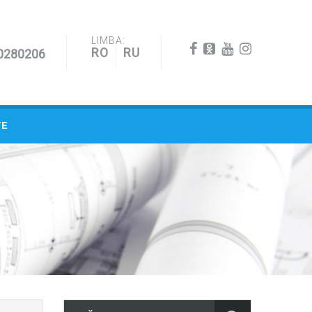
LIMBA:
RO
RU
0280206
TE