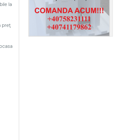
ile la
n preţ
mocasa