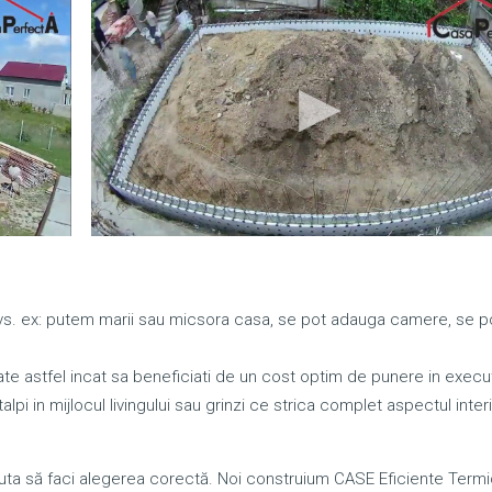
dvs. ex: putem marii sau micsora casa, se pot adauga camere, se 
te astfel incat sa beneficiati de un cost optim de punere in execut
lpi in mijlocul livingului sau grinzi ce strica complet aspectul interi
a să faci alegerea corectă. Noi construium CASE Eficiente Termi