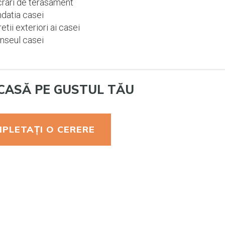
rari de terasament
datia casei
etii exteriori ai casei
nseul casei
CASĂ PE GUSTUL TĂU
PLETAȚI O CERERE