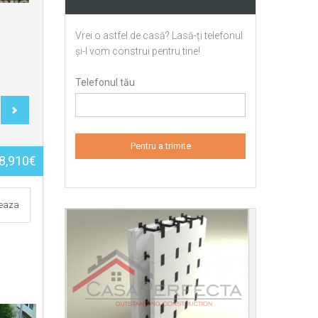
Vrei o astfel de casă? Lasă-ți telefonul
și-l vom construi pentru tine!
Telefonul tău
8,910€
teaza