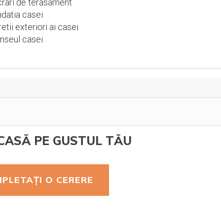
rari de terasament
datia casei
etii exteriori ai casei
nseul casei
CASĂ PE GUSTUL TĂU
PLETAȚI O CERERE