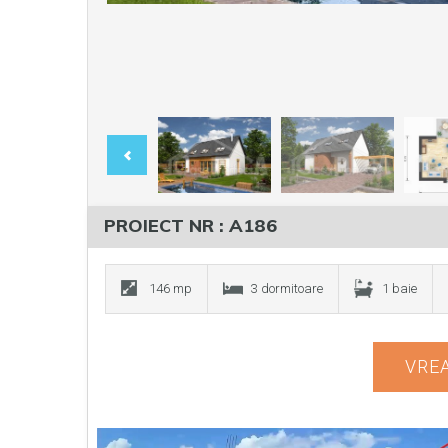
PROIECT NR : A186
146 mp
3 dormitoare
1 baie
VREA