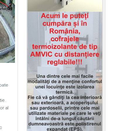
poate
ie.
or al
c