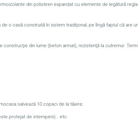
rmoizolante din polistiren expandat cu elemente de legătură reglab
e o casă construită în sistem tradiţional, pe lîngă faptul că are u
de construcţie din lume (beton armat), rezistenţă la cutremur. Ter
rmocasa salvează 10 copaci de la tăiere;
 este protejat de intemperii)… etc.