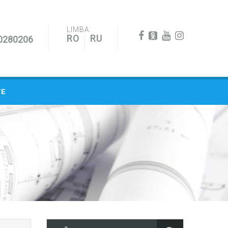
LIMBA:
RO
RU
0280206
TE