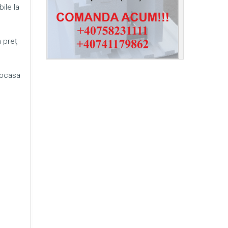
ile la
n preţ
mocasa