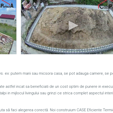
dvs. ex: putem marii sau micsora casa, se pot adauga camere, se 
te astfel incat sa beneficiati de un cost optim de punere in execut
lpi in mijlocul livingului sau grinzi ce strica complet aspectul interi
a să faci alegerea corectă. Noi construium CASE Eficiente Termi