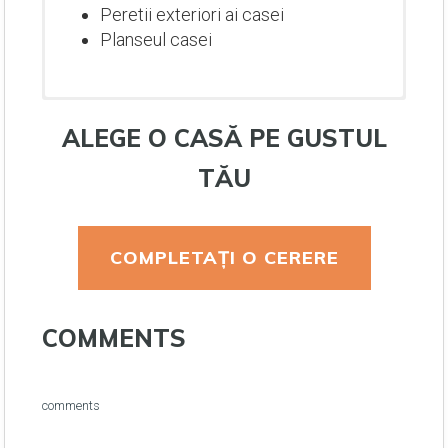
Peretii exteriori ai casei
Planseul casei
ALEGE O CASĂ PE GUSTUL
TĂU
COMPLETAȚI O CERERE
Lucrari de terasament
COMMENTS
Fundatia casei
Peretii exteriori ai casei
Planseul casei
Lucrari de terasament
Lucrari de terasament
Lucrari de terasament
comments
Trepte de intrare si interioare
Fundatia casei
Fundatia casei
Fundatia casei
Montare acoperis: