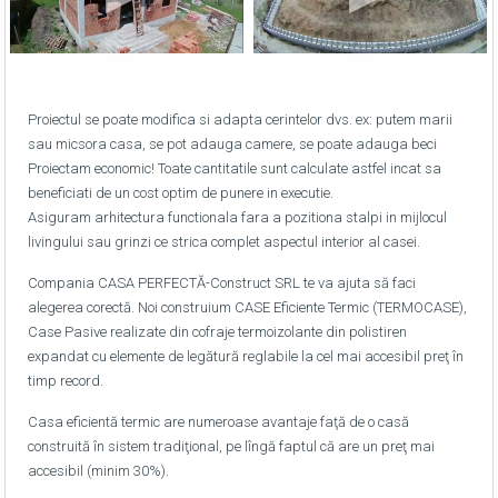
Proiectul se poate modifica si adapta cerintelor dvs. ex: putem marii
sau micsora casa, se pot adauga camere, se poate adauga beci
Proiectam economic! Toate cantitatile sunt calculate astfel incat sa
beneficiati de un cost optim de punere in executie.
Asiguram arhitectura functionala fara a pozitiona stalpi in mijlocul
livingului sau grinzi ce strica complet aspectul interior al casei.
Compania CASA PERFECTĂ-Construct SRL te va ajuta să faci
alegerea corectă. Noi construium CASE Eficiente Termic (TERMOCASE),
Case Pasive realizate din cofraje termoizolante din polistiren
expandat cu elemente de legătură reglabile la cel mai accesibil preţ în
timp record.
Casa eficientă termic are numeroase avantaje faţă de o casă
construită în sistem tradiţional, pe lîngă faptul că are un preţ mai
accesibil (minim 30%).