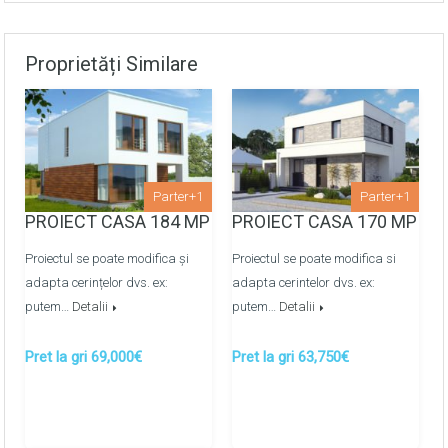
Pardoselile finisate cu sapa de mortar
semiuscata/mecanizata
Proprietăți Similare
Montarea retelelor de apeduct, canalizare metaloplast
prin colectoare -
OPTIONAL
Montarea retelelor de energie termica prin
pardosea/calorifere prin colectoare -
OPTIONAL
Parter+1
Parter+1
PROIECT CASA 184 MP
PROIECT CASA 170 MP
Proiectul se poate modifica și
Proiectul se poate modifica si
adapta cerințelor dvs. ex:
adapta cerintelor dvs. ex:
putem…
Detalii
putem…
Detalii
Pret la gri 69,000€
Pret la gri 63,750€