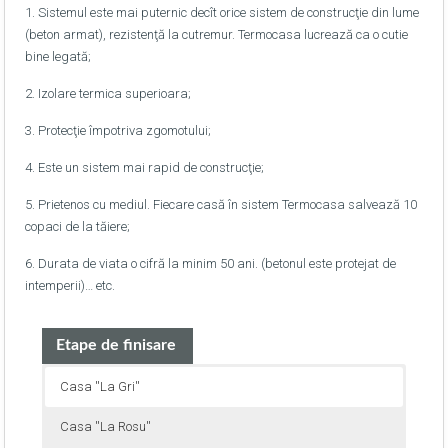
1. Sistemul este mai puternic decît orice sistem de construcţie din lume
(beton armat), rezistenţă la cutremur. Termocasa lucrează ca o cutie
bine legată;
2. Izolare termica superioara;
3. Protecţie împotriva zgomotului;
4. Este un sistem mai rapid de construcţie;
5. Prietenos cu mediul. Fiecare casă în sistem Termocasa salvează 10
copaci de la tăiere;
6. Durata de viata o cifră la minim 50 ani. (betonul este protejat de
intemperii)… etc.
Etape de finisare
Casa ''La Gri''
Casa ''La Rosu''