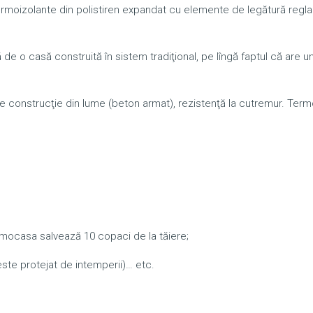
rmoizolante din polistiren expandat cu elemente de legătură reglab
e o casă construită în sistem tradiţional, pe lîngă faptul că are u
de construcţie din lume (beton armat), rezistenţă la cutremur. Ter
rmocasa salvează 10 copaci de la tăiere;
 este protejat de intemperii)… etc.