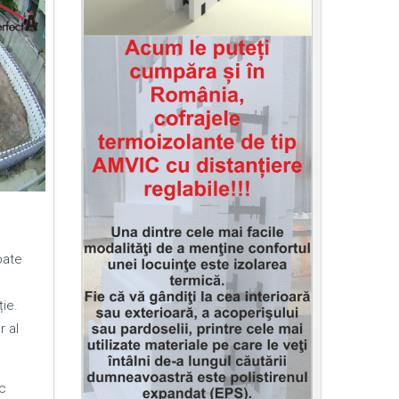
oate
ie.
r al
c