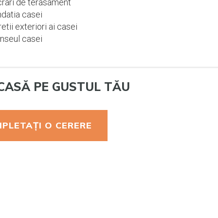
rari de terasament
datia casei
etii exteriori ai casei
nseul casei
CASĂ PE GUSTUL TĂU
PLETAȚI O CERERE