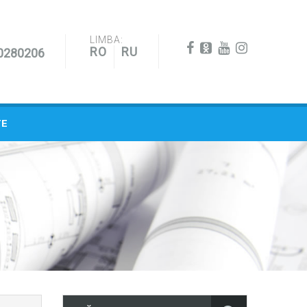
LIMBA:
RO
RU
0280206
TE