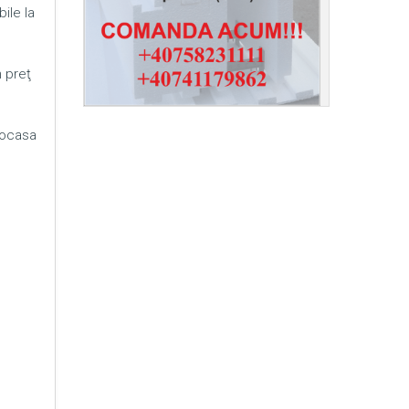
ile la
n preţ
mocasa