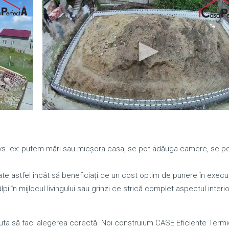
 dvs. ex: putem mări sau micșora casa, se pot adăuga camere, se p
te astfel încât să beneficiați de un cost optim de punere în execuț
pi în mijlocul livingului sau grinzi ce strică complet aspectul interio
a să faci alegerea corectă. Noi construium CASE Eficiente Termi