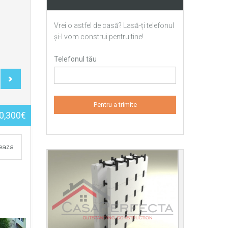
Vrei o astfel de casă? Lasă-ți telefonul
și-l vom construi pentru tine!
Telefonul tău
0,300€
teaza