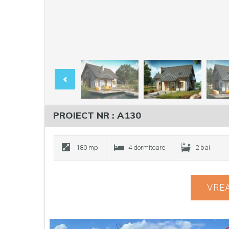
PROIECT NR : A130
180 mp
4 dormitoare
2 bai
VREA