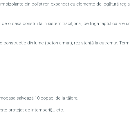
rmoizolante din polistiren expandat cu elemente de legătură reglab
e o casă construită în sistem tradiţional, pe lîngă faptul că are u
de construcţie din lume (beton armat), rezistenţă la cutremur. Ter
rmocasa salvează 10 copaci de la tăiere;
 este protejat de intemperii)… etc.