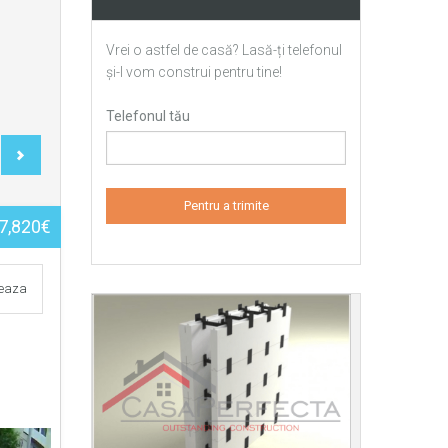
Vrei o astfel de casă? Lasă-ți telefonul
și-l vom construi pentru tine!
Telefonul tău
7,820€
teaza