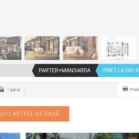
PARTER+MANSARDA
PRET LA GRI 9
1 garaj
Prin
U O ASTFEL DE CASĂ