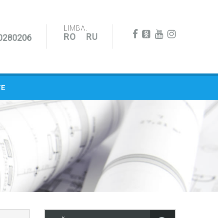
LIMBA:
RO
RU
0280206
TE