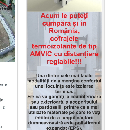
oate
ie.
r al
c