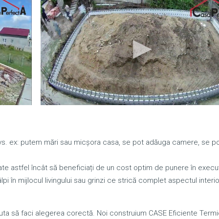
 dvs. ex: putem mări sau micșora casa, se pot adăuga camere, se p
te astfel încât să beneficiați de un cost optim de punere în execuț
pi în mijlocul livingului sau grinzi ce strică complet aspectul interio
a să faci alegerea corectă. Noi construium CASE Eficiente Termi