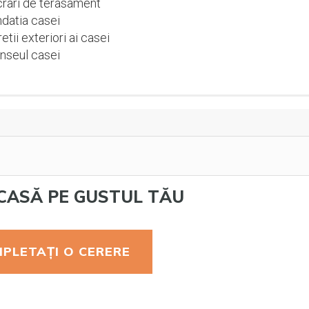
rari de terasament
datia casei
etii exteriori ai casei
nseul casei
CASĂ PE GUSTUL TĂU
PLETAȚI O CERERE