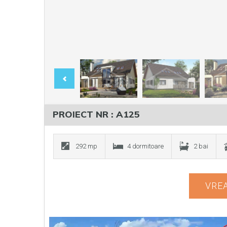
PROIECT NR : A125
292 mp
4 dormitoare
2 bai
VREA