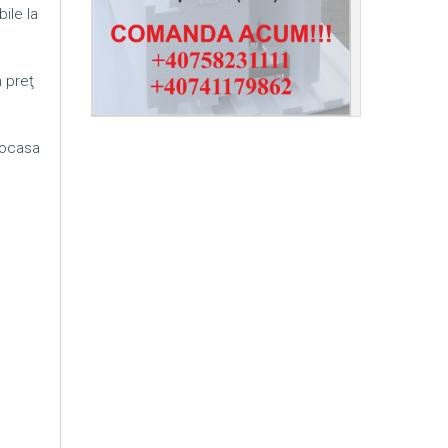
ile la
n preţ
mocasa