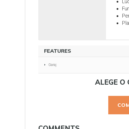
Luc
Fun
Per
Pla
FEATURES
Garaj
ALEGE O 
COM
COMMENTS