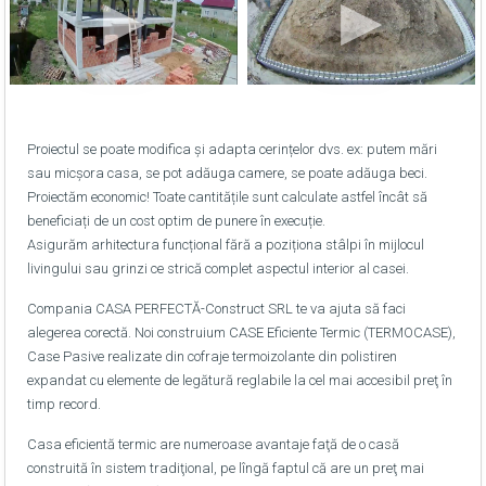
Proiectul se poate modifica și adapta cerințelor dvs. ex: putem mări
sau micșora casa, se pot adăuga camere, se poate adăuga beci.
Proiectăm economic! Toate cantitățile sunt calculate astfel încât să
beneficiați de un cost optim de punere în execuție.
Asigurăm arhitectura funcțional fără a poziționa stâlpi în mijlocul
livingului sau grinzi ce strică complet aspectul interior al casei.
Compania CASA PERFECTĂ-Construct SRL te va ajuta să faci
alegerea corectă. Noi construium CASE Eficiente Termic (TERMOCASE),
Case Pasive realizate din cofraje termoizolante din polistiren
expandat cu elemente de legătură reglabile la cel mai accesibil preţ în
timp record.
Casa eficientă termic are numeroase avantaje faţă de o casă
construită în sistem tradiţional, pe lîngă faptul că are un preţ mai