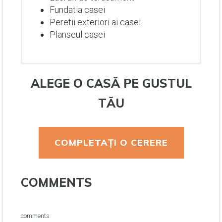
Fundatia casei
Peretii exteriori ai casei
Planseul casei
ALEGE O CASĂ PE GUSTUL
TĂU
COMPLETAȚI O CERERE
Lucrari de terasament
COMMENTS
Fundatia casei
Peretii exteriori ai casei
Planseul casei
Lucrari de terasament
Lucrari de terasament
Lucrari de terasament
comments