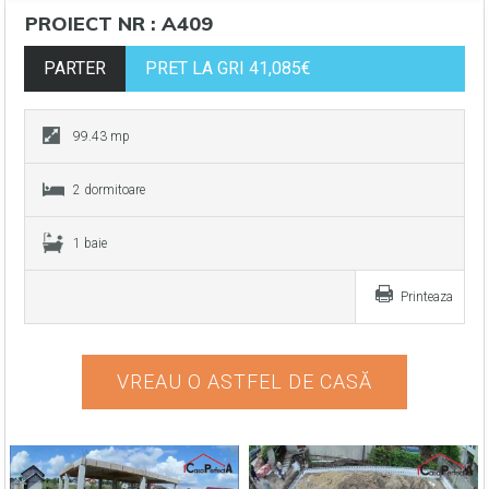
PROIECT NR : A409
PARTER
PRET LA GRI 41,085€
99.43 mp
2 dormitoare
1 baie
Printeaza
VREAU O ASTFEL DE CASĂ