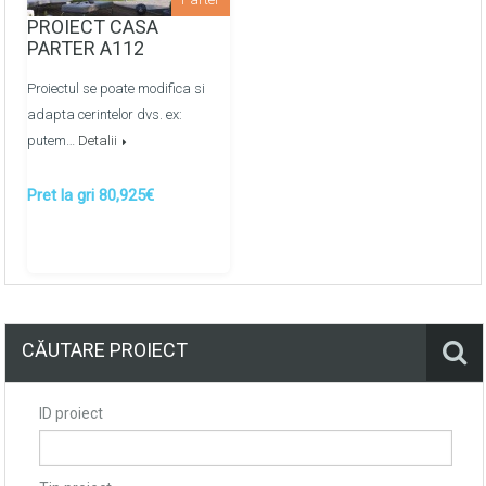
pe baza de ipsos
PROIECT CASA
PARTER A112
Pardoselile finisate cu sapa de mortar
semiuscata/mecanizata
Proiectul se poate modifica si
adapta cerintelor dvs. ex:
Montarea retelelor de apeduct, canalizare metaloplast
putem…
Detalii
prin colectoare -
OPTIONAL
Pret la gri 80,925€
Montarea retelelor de energie termica prin
pardosea/calorifere prin colectoare -
OPTIONAL
CĂUTARE PROIECT
ID proiect