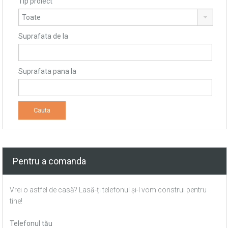
Tip proiect
Suprafata de la
Suprafata pana la
Pentru a comanda
Vrei o astfel de casă? Lasă-ți telefonul și-l vom construi pentru
tine!
Telefonul tău