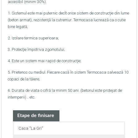
accesibil (minim 30%).
1. Sistemul este mai puternic decît orice sistem de construcţie din lume
(beton armat), rezistenţă la cutremur. Termocasa lucrează ca o cutie
bine legată;
2. Izolare termica superioara;
3. Protecţie împotriva zgomotului;
4. Este un sistem mai rapid de construcţie;
5. Prietenos cu mediul. Fiecare casă în sistem Termocasa salvează 10
copaci de la tăiere;
6. Durata de viata o cifră la minim 50 ani. (betonul este protejat de
intemperii)… etc.
Etape de finisare
Casa ''La Gri''