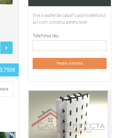
Vrei o astfel de casă? Lasă-ți telefonul
și-l vom construi pentru tine!
Telefonul tău
3,750€
teaza