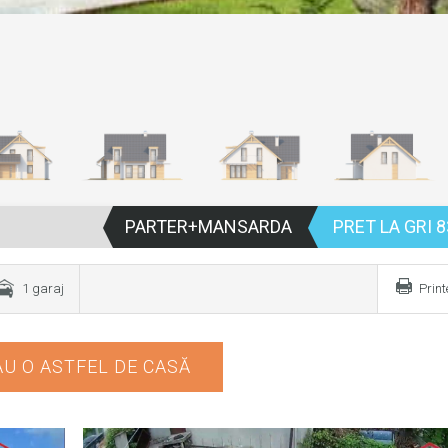
PARTER+MANSARDA
PRET LA GRI 8
1 garaj
Prin
U O ASTFEL DE CASĂ