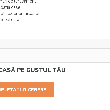
rari de terasament
datia casei
etii exteriori ai casei
nseul casei
CASĂ PE GUSTUL TĂU
PLETAȚI O CERERE