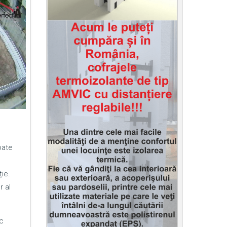
oate
ie.
r al
c