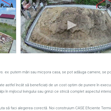
 dvs. ex: putem mări sau micșora casa, se pot adăuga camere, se p
te astfel încât să beneficiați de un cost optim de punere în execuț
pi în mijlocul livingului sau grinzi ce strică complet aspectul interio
a să faci alegerea corectă. Noi construium CASE Eficiente Termi