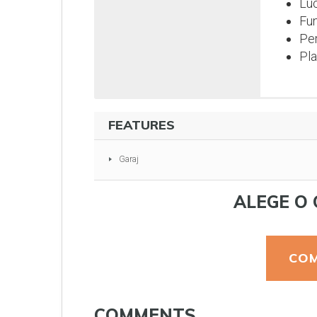
Luc
Fun
Per
Pla
FEATURES
Garaj
ALEGE O 
COM
COMMENTS