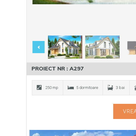
PROIECT NR : A297
250 mp
5 dormitoare
3 bai
VREA