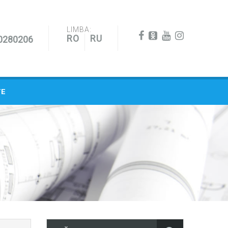
LIMBA:
RO
RU
0280206
TE