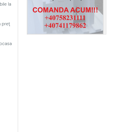
ile la
n preţ
mocasa