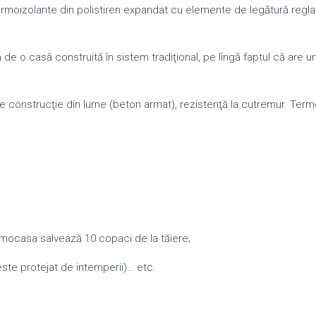
rmoizolante din polistiren expandat cu elemente de legătură reglab
e o casă construită în sistem tradiţional, pe lîngă faptul că are u
de construcţie din lume (beton armat), rezistenţă la cutremur. Ter
rmocasa salvează 10 copaci de la tăiere;
 este protejat de intemperii)… etc.