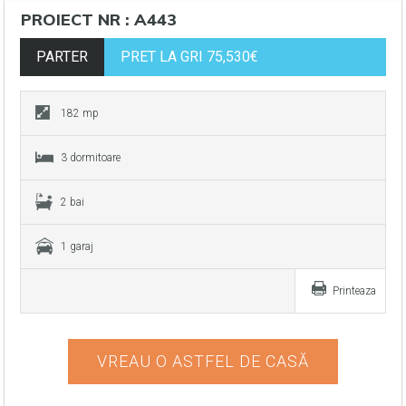
PROIECT NR : A443
PARTER
PRET LA GRI 75,530€
182 mp
3 dormitoare
2 bai
1 garaj
Printeaza
VREAU O ASTFEL DE CASĂ