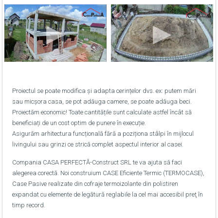
Proiectul se poate modifica și adapta cerințelor dvs. ex: putem mări
sau micșora casa, se pot adăuga camere, se poate adăuga beci.
Proiectăm economic! Toate cantitățile sunt calculate astfel încât să
beneficiați de un cost optim de punere în execuție.
Asigurăm arhitectura funcțională fără a poziționa stâlpi în mijlocul
livingului sau grinzi ce strică complet aspectul interior al casei.
Compania CASA PERFECTĂ-Construct SRL te va ajuta să faci
alegerea corectă. Noi construium CASE Eficiente Termic (TERMOCASE),
Case Pasive realizate din cofraje termoizolante din polistiren
expandat cu elemente de legătură reglabile la cel mai accesibil preţ în
timp record.