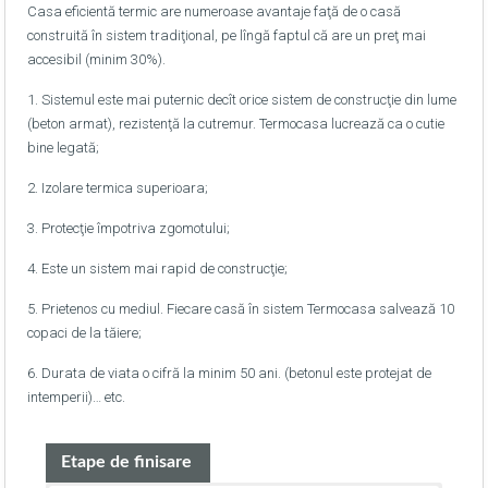
Casa eficientă termic are numeroase avantaje faţă de o casă
construită în sistem tradiţional, pe lîngă faptul că are un preţ mai
accesibil (minim 30%).
1. Sistemul este mai puternic decît orice sistem de construcţie din lume
(beton armat), rezistenţă la cutremur. Termocasa lucrează ca o cutie
bine legată;
2. Izolare termica superioara;
3. Protecţie împotriva zgomotului;
4. Este un sistem mai rapid de construcţie;
5. Prietenos cu mediul. Fiecare casă în sistem Termocasa salvează 10
copaci de la tăiere;
6. Durata de viata o cifră la minim 50 ani. (betonul este protejat de
intemperii)… etc.
Etape de finisare