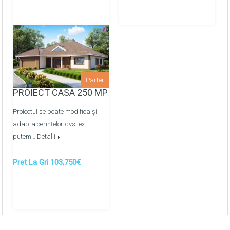
distributie (cupru)
Finisarea peretilor: tencuiti pe ghidaje cu amestec uscat
pe baza de ipsos
Pardoselile finisate cu sapa de mortar
semiuscata/mecanizata
Parter
Montarea retelelor de apeduct, canalizare metaloplast
PROIECT CASA 250 MP
prin colectoare -
OPTIONAL
Proiectul se poate modifica și
Montarea retelelor de energie termica prin
adapta cerințelor dvs. ex:
pardosea/calorifere prin colectoare -
OPTIONAL
putem…
Detalii
Pret La Gri 103,750€