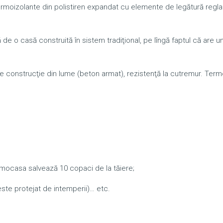
rmoizolante din polistiren expandat cu elemente de legătură reglab
e o casă construită în sistem tradiţional, pe lîngă faptul că are u
de construcţie din lume (beton armat), rezistenţă la cutremur. Ter
rmocasa salvează 10 copaci de la tăiere;
 este protejat de intemperii)… etc.