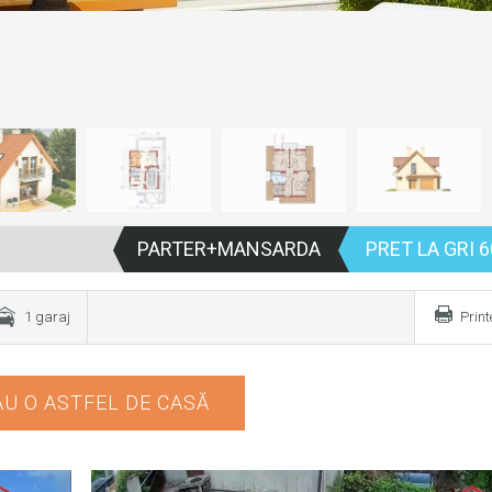
PARTER+MANSARDA
PRET LA GRI 6
1 garaj
Prin
U O ASTFEL DE CASĂ