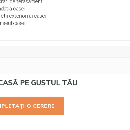
rari de terasament
datia casei
etii exteriori ai casei
nseul casei
CASĂ PE GUSTUL TĂU
PLETAȚI O CERERE