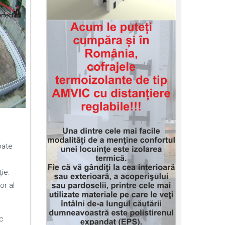
oate
ie.
or al
c