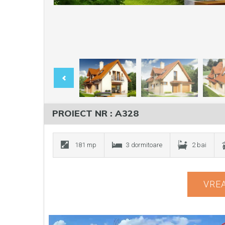
PROIECT NR : A328
181 mp
3 dormitoare
2 bai
VREA