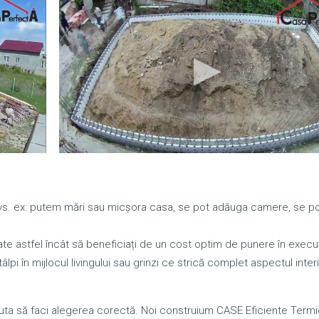
 dvs. ex: putem mări sau micșora casa, se pot adăuga camere, se p
te astfel încât să beneficiați de un cost optim de punere în execuț
lpi în mijlocul livingului sau grinzi ce strică complet aspectul interi
a să faci alegerea corectă. Noi construium CASE Eficiente Termi