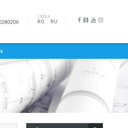
LIMBA:
RO
RU
0280206
TE