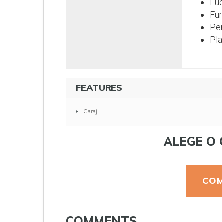
Luc
Fun
Per
Pla
FEATURES
Garaj
ALEGE O 
COM
COMMENTS