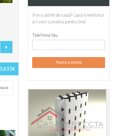
Vrei o astfel de casă? Lasă-ți telefonul
și-l vom construi pentru tine!
Telefonul tău
0,635€
teaza