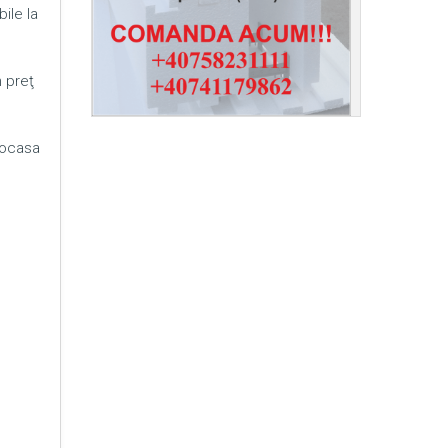
ile la
n preţ
mocasa