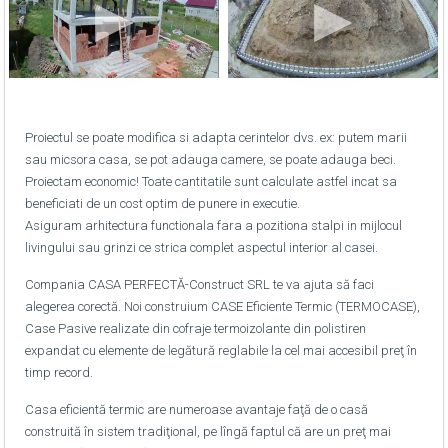
Proiectul se poate modifica si adapta cerintelor dvs. ex: putem marii
sau micsora casa, se pot adauga camere, se poate adauga beci.
Proiectam economic! Toate cantitatile sunt calculate astfel incat sa
beneficiati de un cost optim de punere in executie.
Asiguram arhitectura functionala fara a pozitiona stalpi in mijlocul
livingului sau grinzi ce strica complet aspectul interior al casei.
Compania CASA PERFECTĂ-Construct SRL te va ajuta să faci
alegerea corectă. Noi construium CASE Eficiente Termic (TERMOCASE),
Case Pasive realizate din cofraje termoizolante din polistiren
expandat cu elemente de legătură reglabile la cel mai accesibil preţ în
timp record.
Casa eficientă termic are numeroase avantaje faţă de o casă
construită în sistem tradiţional, pe lîngă faptul că are un preţ mai