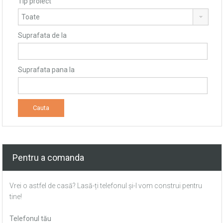
Tip proiect
Suprafata de la
Suprafata pana la
Pentru a comanda
Vrei o astfel de casă? Lasă-ți telefonul și-l vom construi pentru
tine!
Telefonul tău