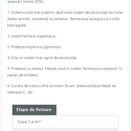
accesibil (minim 30%).
1. Sistemul este mai puternic decît orice sistem de construcţie din lume
(beton armat), rezistenţă la cutremur. Termocasa lucrează ca o cutie
bine legată;
2. Izolare termica superioara;
3. Protecţie împotriva zgomotului;
4. Este un sistem mai rapid de construcţie;
5. Prietenos cu mediul. Fiecare casă în sistem Termocasa salvează 10
copaci de la tăiere;
6. Durata de viata o cifră la minim 50 ani. (betonul este protejat de
intemperii)… etc.
Etape de finisare
Casa ''La Gri''