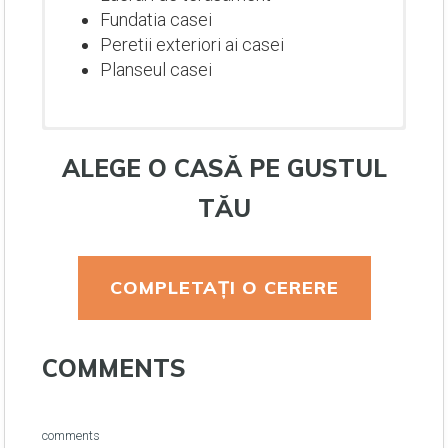
Fundatia casei
Peretii exteriori ai casei
Planseul casei
ALEGE O CASĂ PE GUSTUL
TĂU
COMPLETAȚI O CERERE
Lucrari de terasament
COMMENTS
Fundatia casei
Peretii exteriori ai casei
Planseul casei
Lucrari de terasament
Lucrari de terasament
Lucrari de terasament
comments