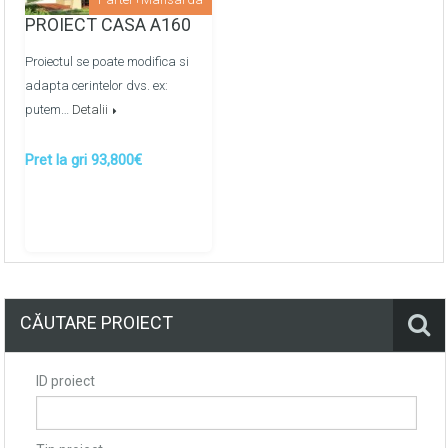
pe baza de ipsos
PROIECT CASA A160
Pardoselile finisate cu sapa de mortar
Proiectul se poate modifica si
semiuscata/mecanizata
adapta cerintelor dvs. ex:
putem…
Detalii
Montarea retelelor de apeduct, canalizare metaloplast
prin colectoare -
OPTIONAL
Pret la gri 93,800€
Montarea retelelor de energie termica prin
pardosea/calorifere prin colectoare -
OPTIONAL
CĂUTARE PROIECT
ID proiect