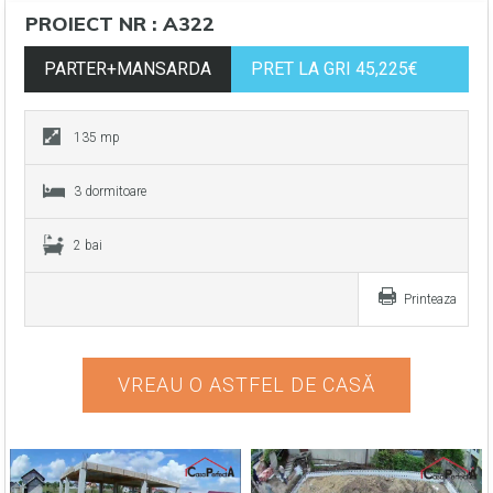
PROIECT NR : A322
PARTER+MANSARDA
PRET LA GRI 45,225€
135 mp
3 dormitoare
2 bai
Printeaza
VREAU O ASTFEL DE CASĂ