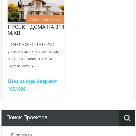
Внутреняя отделка:
Перегородочные стен из фортана
Этаж + мансарда
ПРОЕКТ ДОМА НА 314
Медные электрические сети и распределительный
М.КВ
щиток
Проект можно изменить с
Оштукатуривание стен гипсовой штукатуркой по
учетом ваших потребностей,
маякам
можно увеличивать или…
Подробности
Заливка полов полусухой механизированной
стяжкой
Цена за серый вариант
Канализация/Водоснабжения монтаж и вывод сетей
105,190€
в кухне, ванные и сан узлы -
ДОП. УСЛУГА
Система отопления, теплые полы/радиаторы через
гребенки, котельная -
ДОП. УСЛУГА
Поиск Проектов
ID проекта